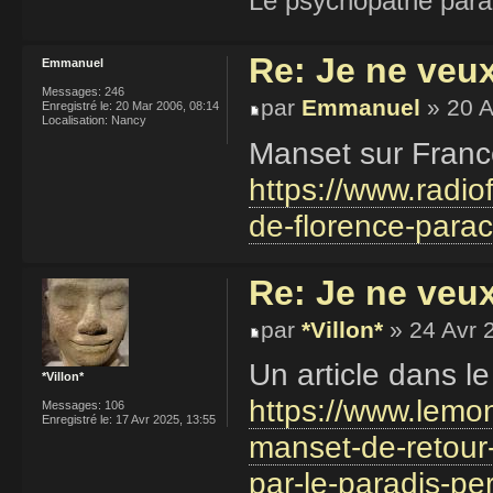
Le psychopathe paran
Re: Je ne veu
Emmanuel
Messages:
246
par
Emmanuel
» 20 A
Enregistré le:
20 Mar 2006, 08:14
Localisation:
Nancy
Manset sur Franc
https://www.radiof
de-florence-parac
Re: Je ne veu
par
*Villon*
» 24 Avr 
Un article dans l
*Villon*
https://www.lemon
Messages:
106
Enregistré le:
17 Avr 2025, 13:55
manset-de-retour
par-le-paradis-p