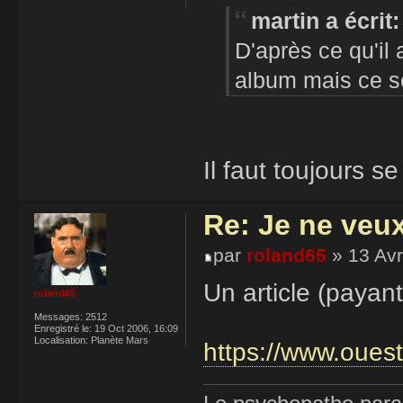
martin a écrit:
D'après ce qu'il 
album mais ce ser
Il faut toujours se
Re: Je ne veu
par
roland65
» 13 Avr
Un article (payan
roland65
Messages:
2512
Enregistré le:
19 Oct 2006, 16:09
Localisation:
Planète Mars
https://www.ouest