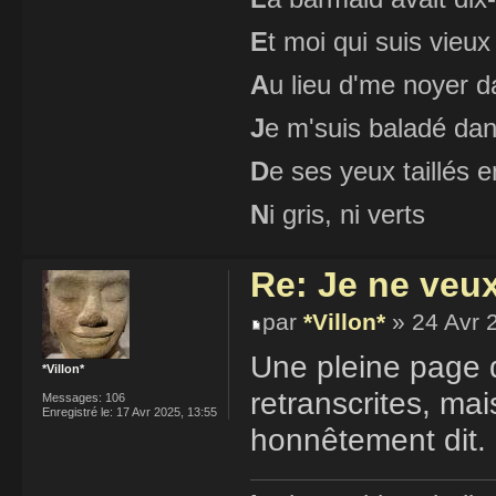
E
t moi qui suis vieux
A
u lieu d'me noyer d
J
e m'suis baladé dan
D
e ses yeux taillés
N
i gris, ni verts
Re: Je ne veu
par
*Villon*
» 24 Avr 
Une pleine page d
*Villon*
retranscrites, mai
Messages:
106
Enregistré le:
17 Avr 2025, 13:55
honnêtement dit.