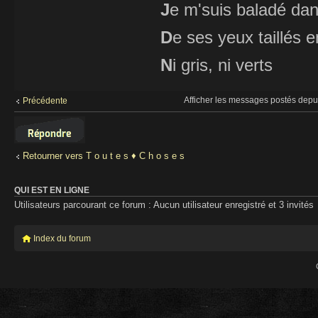
J
e m'suis baladé dan
D
e ses yeux taillés
N
i gris, ni verts
Afficher les messages postés depu
Précédente
Répondre
Retourner vers T o u t e s ♦ C h o s e s
QUI EST EN LIGNE
Utilisateurs parcourant ce forum : Aucun utilisateur enregistré et 3 invités
Index du forum