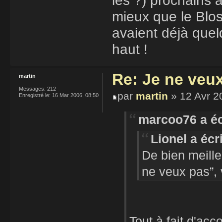
les ?) prochains a
mieux que le Blos
avaient déjà quel
haut !
Re: Je ne veu
martin
Messages:
212
par
martin
» 12 Avr 2
Enregistré le:
16 Mar 2006, 08:50
marcoo76 a éc
Lionel a écri
De bien meille
ne veux pas”,
Tout à fait d'ac