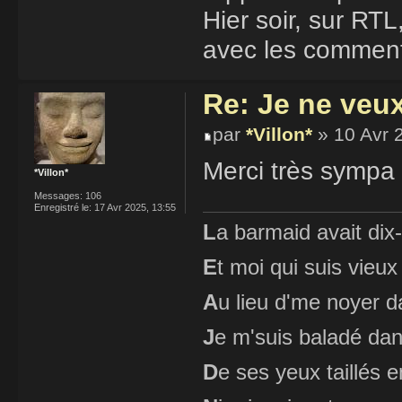
Hier soir, sur RT
avec les commenta
Re: Je ne veu
par
*Villon*
» 10 Avr 
Merci très sympa c
*Villon*
Messages:
106
Enregistré le:
17 Avr 2025, 13:55
L
a barmaid avait dix
E
t moi qui suis vieux
A
u lieu d'me noyer d
J
e m'suis baladé dan
D
e ses yeux taillés