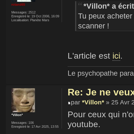
*Villon* a écrit
roland65
Messages:
2512
Tu peux acheter 
Enregistré le:
19 Oct 2006, 16:09
Localisation:
Planète Mars
scanner !
L'article est
ici
.
Le psychopathe paran
Re: Je ne veu
par
*Villon*
» 25 Avr 
Pour ceux qui n'on
*Villon*
youtube.
Messages:
106
Enregistré le:
17 Avr 2025, 13:55