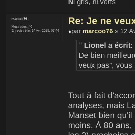
N
i gris, ni verts
Re: Je ne veu
marcoo76
Messages:
40
par
marcoo76
» 12 Av
Enregistré le:
14 Avr 2025, 07:44
Lionel a écrit:
De bien meilleur
veux pas”, vous
Tout à fait d'acc
analyses, mais La
Manset bien qu'il
moins. À 80 ans, 