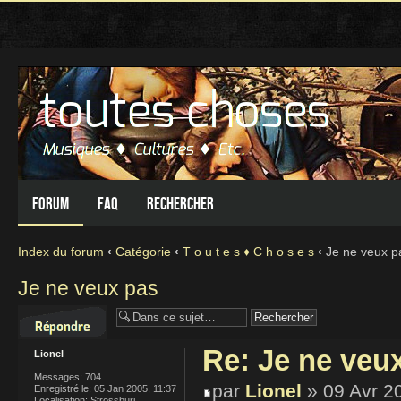
Forum
FAQ
Rechercher
Index du forum
‹
Catégorie
‹
T o u t e s ♦ C h o s e s
‹
Je ne veux p
Je ne veux pas
Répondre
Re: Je ne veu
Lionel
Messages:
704
par
Lionel
» 09 Avr 2
Enregistré le:
05 Jan 2005, 11:37
Localisation:
Strossburi