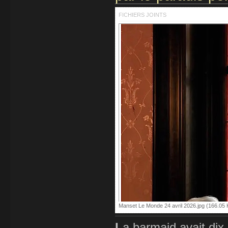
FICHIERS JOINTS
Manset Le Monde 24 avril 2026.jpg (166.05 K
L
a barmaid avait dix