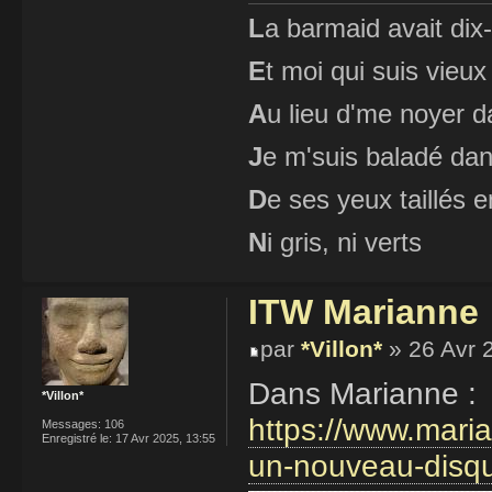
L
a barmaid avait dix
E
t moi qui suis vieux
A
u lieu d'me noyer d
J
e m'suis baladé dan
D
e ses yeux taillés
N
i gris, ni verts
ITW Marianne
par
*Villon*
» 26 Avr 
Dans Marianne :
*Villon*
https://www.maria
Messages:
106
Enregistré le:
17 Avr 2025, 13:55
un-nouveau-disqu