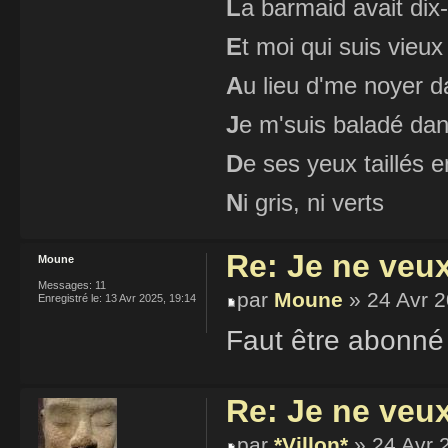
L
a barmaid avait dix
E
t moi qui suis vieux
A
u lieu d'me noyer d
J
e m'suis baladé dan
D
e ses yeux taillés
N
i gris, ni verts
Re: Je ne veu
Moune
Messages:
11
par
Moune
» 24 Avr 2
Enregistré le:
13 Avr 2025, 19:14
Faut être abonné 
Re: Je ne veu
par
*Villon*
» 24 Avr 