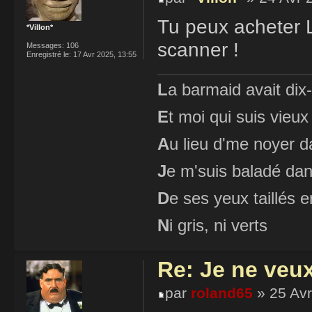
Tu peux acheter L
*Villon*
scanner !
Messages:
106
Enregistré le:
17 Avr 2025, 13:55
L
a barmaid avait dix
E
t moi qui suis vieux
A
u lieu d'me noyer d
J
e m'suis baladé dan
D
e ses yeux taillés
N
i gris, ni verts
Re: Je ne veu
par
roland65
» 25 Avr