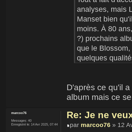
analyses, mais L
Manset bien qu'i
moins. À 80 ans,
?) prochains albu
que le Blossom, 
quelques qualité
D'après ce qu'il a
album mais ce sera
Re: Je ne veu
marcoo76
Messages:
40
par
marcoo76
» 12 Av
Enregistré le:
14 Avr 2025, 07:44