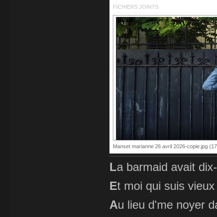
FICHIERS JOINTS
Manset marianne 26 avril 2026-copie.jpg (17
L
a barmaid avait dix
E
t moi qui suis vieux
A
u lieu d'me noyer d