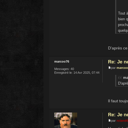
Tout à
bien q
procha
quelqu
D'après ce 
Re: Je n
marcoo76
par
marcoo
Messages:
40
Enregistré le:
14 Avr 2025, 07:44
ma
D'aprè
Il faut touj
Re: Je n
par
roland