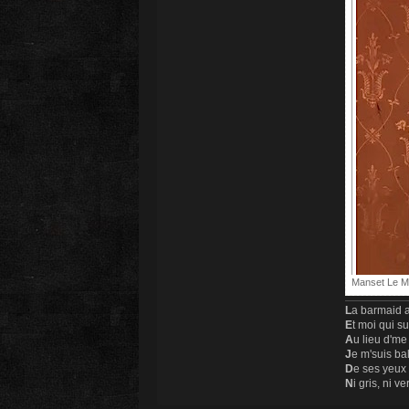
Manset Le Mo
L
a barmaid a
E
t moi qui s
A
u lieu d'me
J
e m'suis ba
D
e ses yeux
N
i gris, ni ve