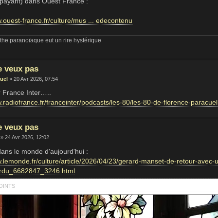
 (payant) dans Ouest France :
.ouest-france.fr/culture/mus ... edecontenu
he paranoïaque eut un rire hystérique
e veux pas
uel
» 20 Avr 2026, 07:54
 France Inter…..
w.radiofrance.fr/franceinter/podcasts/les-80/les-80-de-florence-paracue
e veux pas
» 24 Avr 2026, 12:02
dans le monde d'aujourd'hui :
w.lemonde.fr/culture/article/2026/04/23/gerard-manset-de-retour-avec-
erdu_6682847_3246.html
OINTS