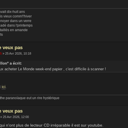
vait dix-huit ans
uis vieux comm'l'hiver
 noyer dans un verre
ladé dans l'printemps
 taillés en amande
rts
e veux pas
65
» 25 Avr 2026, 10:18
llon* a écrit:
x acheter Le Monde week-end papier , c'est difficile à scanner !
st
ici
.
he paranoïaque eut un rire hystérique
e veux pas
» 25 Avr 2026, 12:00
ui n'ont plus de lecteur CD irréparable il est sur youtube.