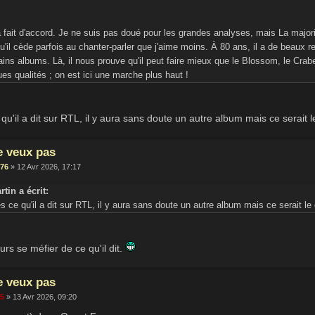
 fait d'accord. Je ne suis pas doué pour les grandes analyses, mais La majori
u'il cède parfois au chanter-parler que j'aime moins. À 80 ans, il a de beaux 
ins albums. Là, il nous prouve qu'il peut faire mieux que le Blossom, le Crabe
es qualités ; on est ici une marche plus haut !
qu'il a dit sur RTL, il y aura sans doute un autre album mais ce serait le 
e veux pas
76
» 12 Avr 2026, 17:17
rtin a écrit:
s ce qu'il a dit sur RTL, il y aura sans doute un autre album mais ce serait le d
ours se méfier de ce qu'il dit.
e veux pas
65
» 13 Avr 2026, 09:20