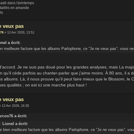
ladé dans l'printemps
 taillés en amande
rts
e veux pas
76
» 12 Avr 2026, 13:51
nel a écrit:
en meilleure facture que les albums Parlophone, ce “Je ne veux pas”, vous n
 d'accord. Je ne suis pas doué pour les grandes analyses, mais La major
 qu'il cède parfois au chanter-parler que j'aime moins. À 80 ans, il a
s albums. Là, il nous prouve qu'il peut faire mieux que le Blossom, le 
es qualités ; on est ici une marche plus haut !
e veux pas
 12 Avr 2026, 16:35
rcoo76 a écrit:
Lionel a écrit:
e bien meilleure facture que les albums Parlophone, ce “Je ne veux pas”, vo