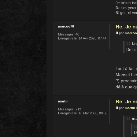
J
e m'suis ba
D
e ses yeux
N
i gris, ni ve
Re: Je n
marcoo76
par
marcoo
Messages:
40
Enregistré le:
14 Avr 2025, 07:44
Lio
De bi
Tout à fait
Manset bien
?) prochain
déjà quelqu
Re: Je n
martin
par
martin
»
Messages:
212
Enregistré le:
16 Mar 2006, 08:50
ma
D