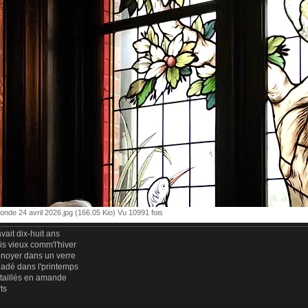
nde 24 avril 2026.jpg (166.05 Kio) Vu 10991 fois
vait dix-huit ans
uis vieux comm'l'hiver
 noyer dans un verre
ladé dans l'printemps
 taillés en amande
rts