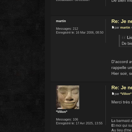
De bien me
Re: Je n
martin
par
martin
»
Messages:
212
Enregistré le:
16 Mar 2006, 08:50
Lio
De bi
D'accord av
rappelle un
Hier soir, 
Re: Je n
par
*Villon*
Merci très 
*Villon*
Messages:
106
L
a barmaid a
Enregistré le:
17 Avr 2025, 13:55
E
t moi qui s
A
u lieu d'me