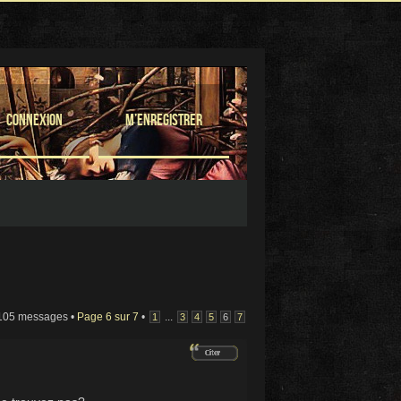
Connexion
M’enregistrer
105 messages •
Page
6
sur
7
•
...
1
3
4
5
6
7