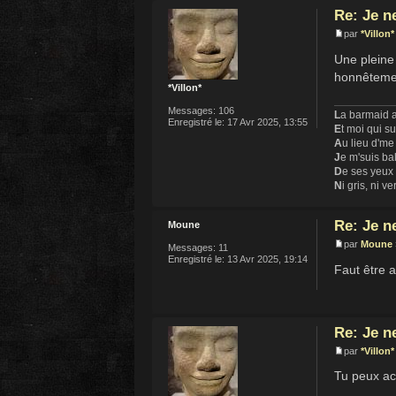
Re: Je n
par
*Villon*
Une pleine 
honnêtemen
*Villon*
Messages:
106
L
a barmaid a
Enregistré le:
17 Avr 2025, 13:55
E
t moi qui s
A
u lieu d'me
J
e m'suis ba
D
e ses yeux
N
i gris, ni ve
Re: Je n
Moune
par
Moune
Messages:
11
Enregistré le:
13 Avr 2025, 19:14
Faut être 
Re: Je n
par
*Villon*
Tu peux ach