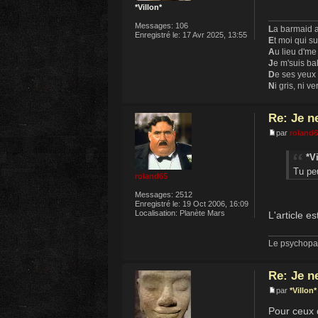
*Villon*
Messages:
106
L
a barmaid a
Enregistré le:
17 Avr 2025, 13:55
E
t moi qui s
A
u lieu d'me
J
e m'suis ba
D
e ses yeux
N
i gris, ni ve
Re: Je n
par
roland
*Vi
Tu peu
roland65
Messages:
2512
Enregistré le:
19 Oct 2006, 16:09
Localisation:
Planète Mars
L'article e
Le psychopat
Re: Je n
par
*Villon*
Pour ceux q