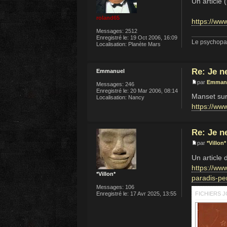
Un article
roland65
https://www
Messages:
2512
Enregistré le:
19 Oct 2006, 16:09
Le psychopat
Localisation:
Planète Mars
Re: Je n
Emmanuel
par
Emman
Messages:
246
Enregistré le:
20 Mar 2006, 08:14
Manset sur
Localisation:
Nancy
https://ww
Re: Je n
par
*Villon*
Un article 
https://ww
*Villon*
paradis-p
Messages:
106
FICHIERS J
Enregistré le:
17 Avr 2025, 13:55