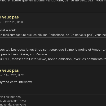
illeure facture que les albums Parlophone, ce “Je ne veux pas”, vous 
e veux pas
 10 Avr 2026, 11:08
nel a écrit:
en meilleure facture que les albums Parlophone, ce “Je ne veux pas”, vous n
ec toi. Les deux longs titres sont ceux que j'aime le moins et Amour a
 peu le Lieu désiré, sur Revivre.
sur RTL, Manset était interviewé, bonne émission, avec les commentaire
e veux pas
» 10 Avr 2026, 11:52
sympa cette interview !
vait dix-huit ans
uis vieux comm'l'hiver
 noyer dans un verre