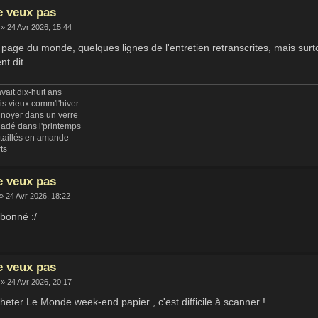
e veux pas
» 24 Avr 2026, 15:44
page du monde, quelques lignes de l'entretien retranscrites, mais surto
t dit.
vait dix-huit ans
uis vieux comm'l'hiver
 noyer dans un verre
ladé dans l'printemps
 taillés en amande
rts
e veux pas
» 24 Avr 2026, 18:22
abonné :/
e veux pas
» 24 Avr 2026, 20:17
eter Le Monde week-end papier , c'est difficile à scanner !