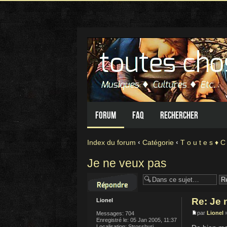
Forum
FAQ
Rechercher
Index du forum
‹
Catégorie
‹
T o u t e s ♦ C
Je ne veux pas
Répondre
Re: Je 
Lionel
par
Lionel
»
Messages:
704
Enregistré le:
05 Jan 2005, 11:37
Localisation:
Strossburi