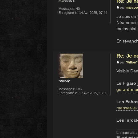
Re: Je n
marcoo76
par
marcoo
Messages:
40
Enregistré le:
14 Avr 2025, 07:44
Je suis en 
Néammoins 
moins plat.
En revanche
Re: Je n
par
*Villon*
Visible Da
*Villon*
Le
Figaro
gerard-man
Messages:
106
Enregistré le:
17 Avr 2025, 13:55
Les Echo
manset-le-
Les Inroc
L
a barmaid a
E
t moi qui s