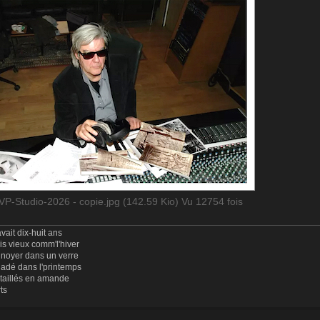
P-Studio-2026 - copie.jpg (142.59 Kio) Vu 12754 fois
vait dix-huit ans
uis vieux comm'l'hiver
 noyer dans un verre
ladé dans l'printemps
 taillés en amande
rts