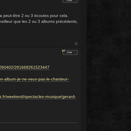
dra peut-être 2 ou 3 écoutes pour cela.
eilleur que les 2 ou 3 albums précédents,
/20260402/281668261523447
son-album-je-ne-veux-pas-le-chanteur-
s.fr/weekend/spectacles-musique/gerard-