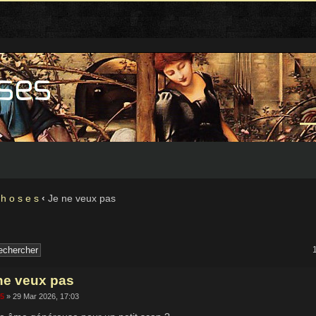
 h o s e s
‹
Je ne veux pas
ne veux pas
65
» 29 Mar 2026, 17:03