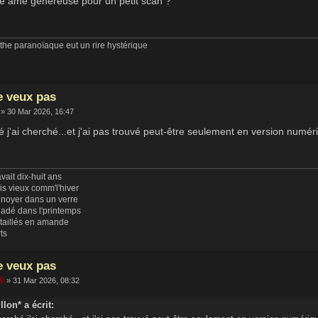
ne âme généreuse pour un petit scan ?
he paranoïaque eut un rire hystérique
e veux pas
» 30 Mar 2026, 16:47
é j'ai cherché...et j'ai pas trouvé peut-être seulement en version numér
vait dix-huit ans
uis vieux comm'l'hiver
 noyer dans un verre
ladé dans l'printemps
 taillés en amande
rts
e veux pas
65
» 31 Mar 2026, 08:32
llon* a écrit: