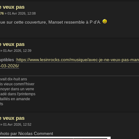
e veux pas
76
» 01 Avr 2026, 12:08
que sur cette couverture, Manset ressemble à P d'A.
e veux pas
» 01 Avr 2026, 12:39
ptibles :
https://www.lesinrocks.com/musique/avec-je-ne-veux-pas-mans
-03-2026/
vait dix-huit ans
uis vieux comm'l'hiver
 noyer dans un verre
ladé dans l'printemps
 taillés en amande
rts
e veux pas
» 01 Avr 2026, 12:52
photo par Nicolas Comment