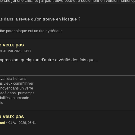
herché j'ai cherché...et j'ai pas trouvé peut-être seulement en version numériq
as dans la revue qu'on trouve en kiosque ?
he paranoïaque eut un rire hystérique
e veux pas
» 31 Mar 2026, 13:17
'impression, quelqu'un d'autre a vérifié des fois que...
vait dix-huit ans
uis vieux comm'l'hiver
 noyer dans un verre
ladé dans l'printemps
 taillés en amande
rts
e veux pas
uel
» 01 Avr 2026, 08:41