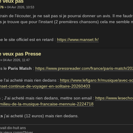
e veux pas
76
» 04 Avr 2026, 10:53
train de l'écouter, je ne sait pas si je pourrai donner un avis. Il me fau
je trouve que pour l'instant (2 premières chansons) cela me semble m
 le site officiel est en retard :
https://www.manset.fr/
e veux pas Presse
» 04 Avr 2026, 11:47
ns le
Paris Match
:
https://www.pressreader.com/france/paris-match
je l'ai acheté mais rien dedans :
https://www.lefigaro.fr/musique/avec-
set-continue-de-voyager-en-solitaire-20260403
s
; J'ai acheté mais rien dedans, mettre son email :
https://www.lesecho
milieu-de-la-musique-francaise-mennuie-2224718
ks
j'ai acheté (12 euros) mais rien dedans.
vait dix-huit ans
uis vieux comm'l'hiver