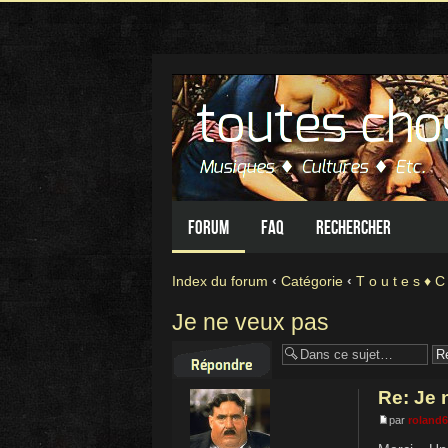
Forum
FAQ
Rechercher
Index du forum
‹
Catégorie
‹
T o u t e s ♦ C
Je ne veux pas
Répondre
Re: Je 
par
roland