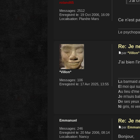
J'ai c
roland65
Messages:
2512
Enregistré le:
19 Oct 2006, 16:09
Localisation:
Planète Mars
Ce n'est p
Le psychopat
Re: Je n
par
*Villon*
J'ai bien l
*Villon*
Messages:
106
L
a barmaid a
Enregistré le:
17 Avr 2025, 13:55
E
t moi qui s
A
u lieu d'me
J
e m'suis ba
D
e ses yeux
N
i gris, ni ve
Re: Je n
Emmanuel
par
Emman
Messages:
246
Enregistré le:
20 Mar 2006, 08:14
Bonjour,
Localisation:
Nancy