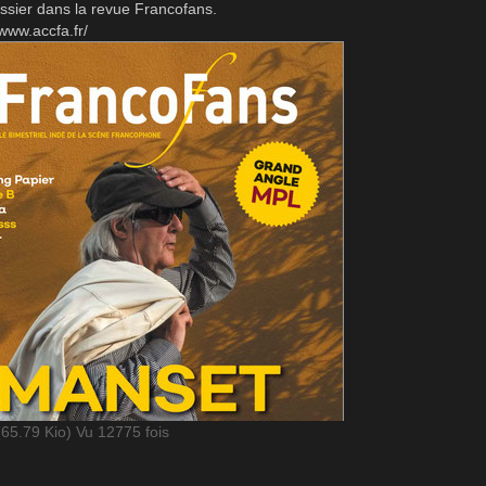
ssier dans la revue Francofans.
/www.accfa.fr/
(65.79 Kio) Vu 12775 fois