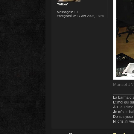
*Villon*
Messages:
106
Enregistré le:
17 Avr 2025, 13:55
Manset JNV
L
a barmaid a
E
t moi qui s
A
u lieu d'me
J
e m'suis ba
D
e ses yeux
N
i gris, ni ve