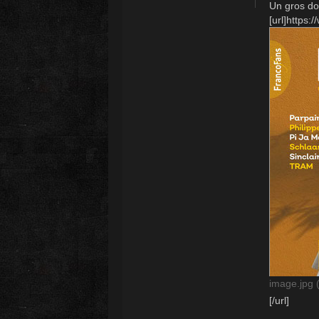
Un gros do
[url]https:/
image.jpg 
[/url]