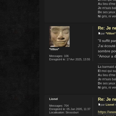
A
u lieu d'me
J
e m'suis ba
D
e ses yeux
N
i gris, ni ve
Re: Je n
par
*Villon*
"Il suffit p
J'ai écouté
*Villon*
sombre pour
"Amour a di
Messages:
106
Enregistré le:
17 Avr 2025, 13:55
L
a barmaid a
E
t moi qui s
A
u lieu d'me
J
e m'suis ba
D
e ses yeux
N
i gris, ni ve
Re: Je n
Lionel
par
Lionel
»
Messages:
704
Enregistré le:
05 Jan 2005, 11:37
https://ww
Localisation:
Strossburi