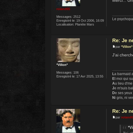
Merci... U
roland65
Messages:
2512
Le psychopat
Enregistré le:
19 Oct 2006, 16:09
Localisation:
Planète Mars
Re: Je n
par
*Villon*
J'ai cherch
*Villon*
Messages:
106
L
a barmaid a
Enregistré le:
17 Avr 2025, 13:55
E
t moi qui s
A
u lieu d'me
J
e m'suis ba
D
e ses yeux
N
i gris, ni ve
Re: Je n
par
roland
*Vi