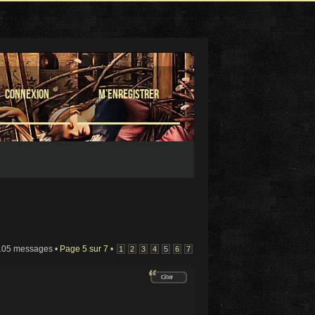
Connexion
M’enregistrer
105 messages •
Page
5
sur
7
•
1
2
3
4
5
6
7