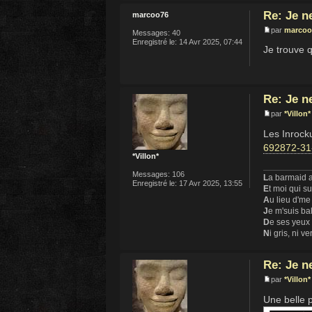
Re: Je n
marcoo76
par
marcoo
Messages:
40
Enregistré le:
14 Avr 2025, 07:44
Je trouve 
Re: Je n
par
*Villon*
Les Inrocku
692872-31
*Villon*
Messages:
106
L
a barmaid a
Enregistré le:
17 Avr 2025, 13:55
E
t moi qui s
A
u lieu d'me
J
e m'suis ba
D
e ses yeux
N
i gris, ni ve
Re: Je n
par
*Villon*
Une belle 