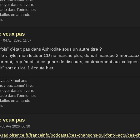
 noyer dans un verre
ladé dans l'printemps
 taillés en amande
rts
e veux pas
» 04 Avr 2026, 11:57
arfois" c'était pas dans Aphrodite sous un autre titre ?
 le vinyle, mon lecteur CD ne marche plus, donc il manque 2 morceaux, p
 moi, trop émotif à ce genre de discours, contrairement aux critiques 
t" sort du lot. 1 écoute hier.
vait dix-huit ans
uis vieux comm'l'hiver
 noyer dans un verre
ladé dans l'printemps
 taillés en amande
rts
e veux pas
 05 Avr 2026, 00:30
w.radiofrance.fr/franceinfo/podcasts/ces-chansons-qui-font-l-actu/ces-