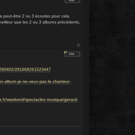
dra peut-être 2 ou 3 écoutes pour cela.
eilleur que les 2 ou 3 albums précédents,
/20260402/281668261523447
son-album-je-ne-veux-pas-le-chanteur-
s.fr/weekend/spectacles-musique/gerard-