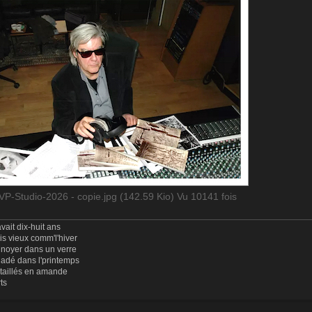
P-Studio-2026 - copie.jpg (142.59 Kio) Vu 10141 fois
vait dix-huit ans
uis vieux comm'l'hiver
 noyer dans un verre
ladé dans l'printemps
 taillés en amande
rts