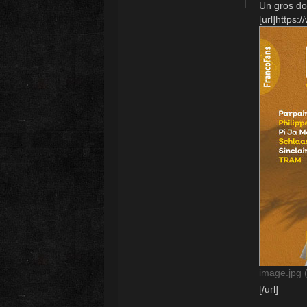
Un gros do
[url]https:/
image.jpg 
[/url]