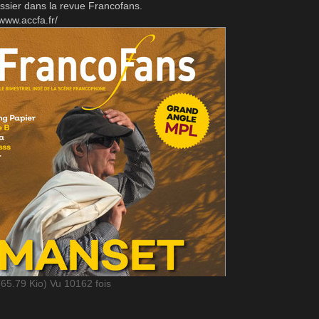
ssier dans la revue Francofans.
/www.accfa.fr/
(65.79 Kio) Vu 10162 fois