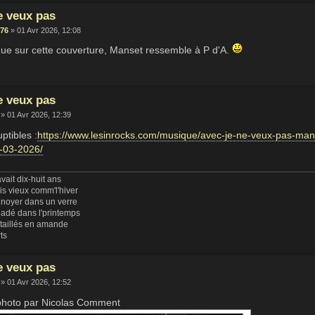
e veux pas
76
» 01 Avr 2026, 12:08
que sur cette couverture, Manset ressemble à P d'A.
e veux pas
» 01 Avr 2026, 12:39
ptibles :
https://www.lesinrocks.com/musique/avec-je-ne-veux-pas-mans
-03-2026/
vait dix-huit ans
uis vieux comm'l'hiver
 noyer dans un verre
ladé dans l'printemps
 taillés en amande
rts
e veux pas
» 01 Avr 2026, 12:52
photo par Nicolas Comment