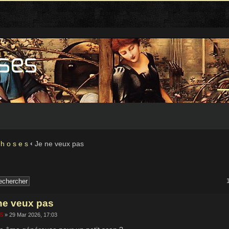
 h o s e s
‹
Je ne veux pas
ne veux pas
65
» 29 Mar 2026, 17:03