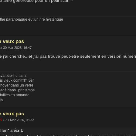
ne âme généreuse pour un petit scan ?
he paranoïaque eut un rire hystérique
e veux pas
» 30 Mar 2026, 16:47
é j'ai cherché...et j'ai pas trouvé peut-être seulement en version numér
vait dix-huit ans
uis vieux comm'l'hiver
 noyer dans un verre
ladé dans l'printemps
 taillés en amande
rts
e veux pas
65
» 31 Mar 2026, 08:32
llon* a écrit: