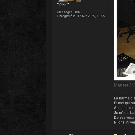
*Villon*
Messages:
106
Enregistré le:
17 Avr 2025, 13:55
Manset JNV
L
a barmaid a
E
t moi qui s
A
u lieu d'me
J
e m'suis ba
D
e ses yeux
N
i gris, ni ve