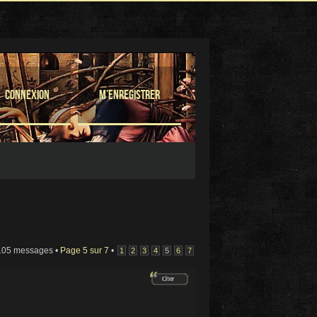
Connexion
M’enregistrer
105 messages •
Page
5
sur
7
•
1
2
3
4
5
6
7