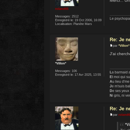
Merci... U
roland65
Messages:
2512
Le psychopat
Enregistré le:
19 Oct 2006, 16:09
Localisation:
Planète Mars
Re: Je n
par
*Villon*
J'ai cherch
*Villon*
Messages:
106
L
a barmaid a
Enregistré le:
17 Avr 2025, 13:55
E
t moi qui s
A
u lieu d'me
J
e m'suis ba
D
e ses yeux
N
i gris, ni ve
Re: Je n
par
roland
*Vi