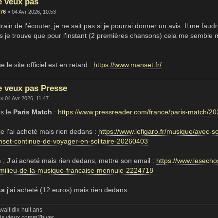
e veux pas
76
» 04 Avr 2026, 10:53
train de l'écouter, je ne sait pas si je pourrai donner un avis. Il me fau
je trouve que pour l'instant (2 premières chansons) cela me semble m
 le site officiel est en retard :
https://www.manset.fr/
e veux pas Presse
» 04 Avr 2026, 11:47
ns le
Paris Match
:
https://www.pressreader.com/france/paris-match
je l'ai acheté mais rien dedans :
https://www.lefigaro.fr/musique/avec-
set-continue-de-voyager-en-solitaire-20260403
s
; J'ai acheté mais rien dedans, mettre son email :
https://www.lesecho
milieu-de-la-musique-francaise-mennuie-2224718
ks
j'ai acheté (12 euros) mais rien dedans.
vait dix-huit ans
uis vieux comm'l'hiver