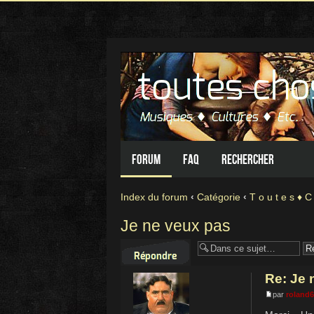
Forum
FAQ
Rechercher
Index du forum
‹
Catégorie
‹
T o u t e s ♦ C
Je ne veux pas
Répondre
Re: Je 
par
roland