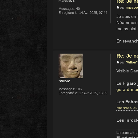
Re: Je n
marcoo76
par
marcoo
Messages:
40
Enregistré le:
14 Avr 2025, 07:44
Je suis en 
Néammoins 
moins plat.
En revanche
Re: Je n
par
*Villon*
Visible Da
*Villon*
Le
Figaro
gerard-man
Messages:
106
Enregistré le:
17 Avr 2025, 13:55
Les Echo
manset-le-
Les Inroc
L
a barmaid a
E
t moi qui s