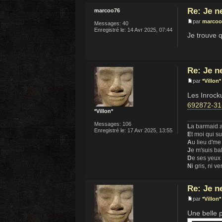
Re: Je n
marcoo76
par
marcoo
Messages:
40
Enregistré le:
14 Avr 2025, 07:44
Je trouve 
Re: Je n
par
*Villon*
Les Inrocku
692872-31
*Villon*
Messages:
106
L
a barmaid a
Enregistré le:
17 Avr 2025, 13:55
E
t moi qui s
A
u lieu d'me
J
e m'suis ba
D
e ses yeux
N
i gris, ni ve
Re: Je n
par
*Villon*
Une belle 