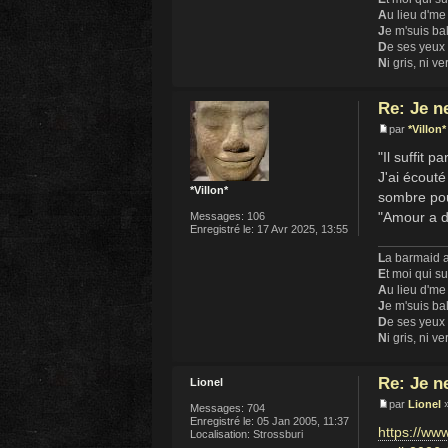
A
u lieu d'me
J
e m'suis ba
D
e ses yeux
N
i gris, ni ve
Re: Je n
par
*Villon*
"Il suffit p
J'ai écouté
*Villon*
sombre pour
"Amour a di
Messages:
106
Enregistré le:
17 Avr 2025, 13:55
L
a barmaid a
E
t moi qui s
A
u lieu d'me
J
e m'suis ba
D
e ses yeux
N
i gris, ni ve
Re: Je n
Lionel
par
Lionel
»
Messages:
704
Enregistré le:
05 Jan 2005, 11:37
https://ww
Localisation:
Strossburi