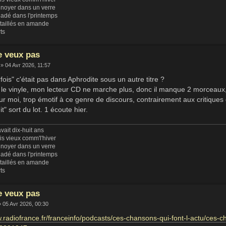
 noyer dans un verre
ladé dans l'printemps
 taillés en amande
rts
e veux pas
» 04 Avr 2026, 11:57
arfois" c'était pas dans Aphrodite sous un autre titre ?
 le vinyle, mon lecteur CD ne marche plus, donc il manque 2 morceaux, p
 moi, trop émotif à ce genre de discours, contrairement aux critiques 
t" sort du lot. 1 écoute hier.
vait dix-huit ans
uis vieux comm'l'hiver
 noyer dans un verre
ladé dans l'printemps
 taillés en amande
rts
e veux pas
 05 Avr 2026, 00:30
w.radiofrance.fr/franceinfo/podcasts/ces-chansons-qui-font-l-actu/ces-