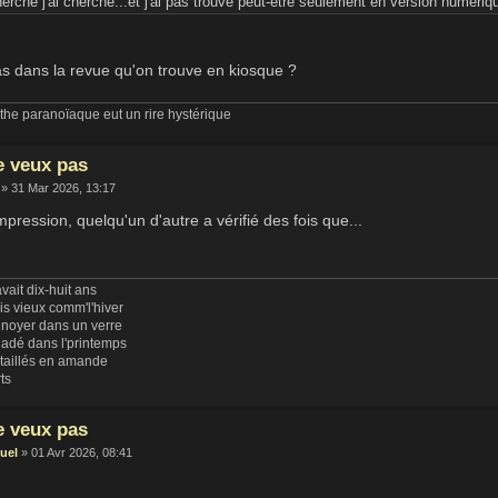
herché j'ai cherché...et j'ai pas trouvé peut-être seulement en version numériq
as dans la revue qu'on trouve en kiosque ?
he paranoïaque eut un rire hystérique
e veux pas
» 31 Mar 2026, 13:17
'impression, quelqu'un d'autre a vérifié des fois que...
vait dix-huit ans
uis vieux comm'l'hiver
 noyer dans un verre
ladé dans l'printemps
 taillés en amande
rts
e veux pas
uel
» 01 Avr 2026, 08:41