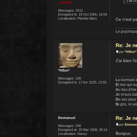
J'ai c
roland65
Messages:
2512
Enregistré le:
19 Oct 2006, 16:09
Localisation:
Planète Mars
Ce n'est p
Le psychopat
Re: Je n
par
*Villon*
J'ai bien l
*Villon*
Messages:
106
L
a barmaid a
Enregistré le:
17 Avr 2025, 13:55
E
t moi qui s
A
u lieu d'me
J
e m'suis ba
D
e ses yeux
N
i gris, ni ve
Re: Je n
Emmanuel
par
Emman
Messages:
246
Enregistré le:
20 Mar 2006, 08:14
Bonjour,
Localisation:
Nancy