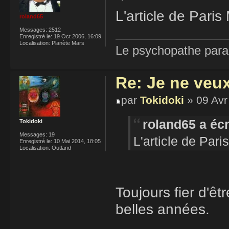
L'article de Pari
roland65
Messages:
2512
Enregistré le:
19 Oct 2006, 16:09
Localisation:
Planète Mars
Le psychopathe paran
Re: Je ne veu
par
Tokidoki
» 09 Avr
roland65 a écr
Tokidoki
Messages:
19
L'article de Par
Enregistré le:
10 Mai 2014, 18:05
Localisation:
Outland
Toujours fier d'ê
belles années.