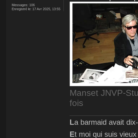
Messages:
106
Enregistré le:
17 Avr 2025, 13:55
Manset JNVP-Stud
fois
L
a barmaid avait dix
E
t moi qui suis vieux