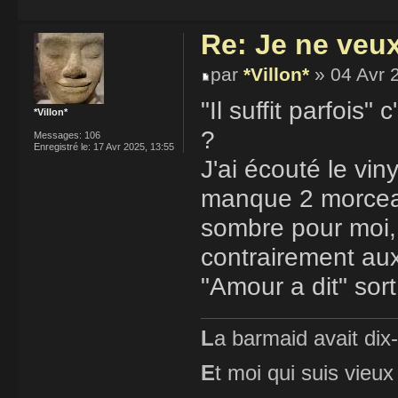
Re: Je ne veu
par
*Villon*
» 04 Avr 
"Il suffit parfois"
*Villon*
?
Messages:
106
Enregistré le:
17 Avr 2025, 13:55
J'ai écouté le vi
manque 2 morceaux
sombre pour moi, 
contrairement aux 
"Amour a dit" sort
L
a barmaid avait dix
E
t moi qui suis vieux