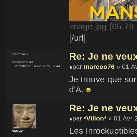
image.jpg (65.79 
[/url]
Re: Je ne veu
marcoo76
Messages:
40
par
marcoo76
» 01 Av
Enregistré le:
14 Avr 2025, 07:44
Je trouve que sur
d'A.
Re: Je ne veu
par
*Villon*
» 01 Avr 
Les Inrockuptibles
*Villon*