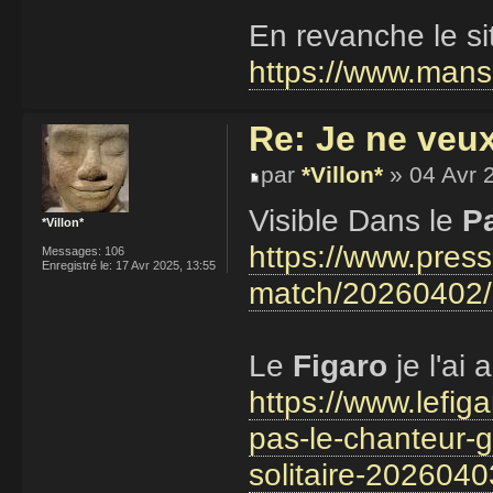
En revanche le site
https://www.manse
Re: Je ne veu
par
*Villon*
» 04 Avr 
Visible Dans le
P
*Villon*
https://www.press
Messages:
106
Enregistré le:
17 Avr 2025, 13:55
match/20260402
Le
Figaro
je l'ai
https://www.lefig
pas-le-chanteur-
solitaire-2026040