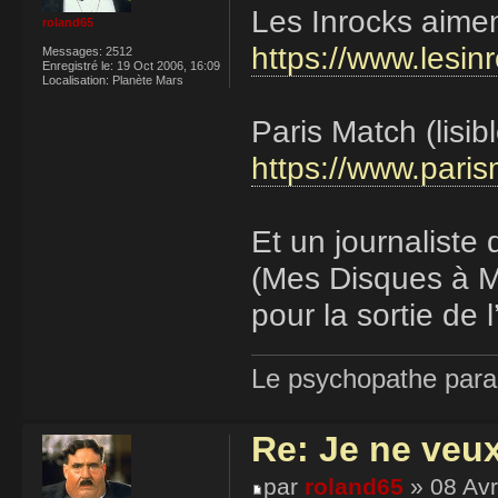
Les Inrocks aimen
roland65
https://www.lesin
Messages:
2512
Enregistré le:
19 Oct 2006, 16:09
Localisation:
Planète Mars
Paris Match (lisibl
https://www.paris
Et un journaliste
(Mes Disques à Mo
pour la sortie de
Le psychopathe paran
Re: Je ne veu
par
roland65
» 08 Avr