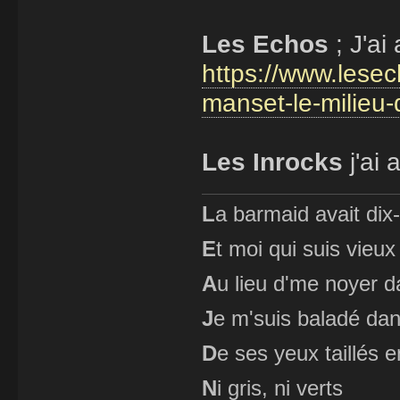
Les Echos
; J'ai
https://www.lese
manset-le-milieu
Les Inrocks
j'ai 
L
a barmaid avait dix
E
t moi qui suis vieux
A
u lieu d'me noyer d
J
e m'suis baladé dan
D
e ses yeux taillés
N
i gris, ni verts