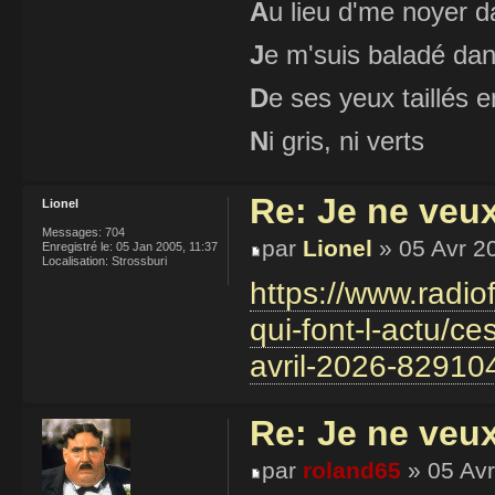
A
u lieu d'me noyer d
J
e m'suis baladé dan
D
e ses yeux taillés
N
i gris, ni verts
Re: Je ne veu
Lionel
Messages:
704
par
Lionel
» 05 Avr 2
Enregistré le:
05 Jan 2005, 11:37
Localisation:
Strossburi
https://www.radio
qui-font-l-actu/c
avril-2026-82910
Re: Je ne veu
par
roland65
» 05 Avr