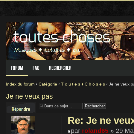
Forum
FAQ
Rechercher
Index du forum
‹
Catégorie
‹
T o u t e s ♦ C h o s e s
‹
Je ne veux p
Je ne veux pas
Répondre
Re: Je ne veu
par
roland65
» 29 Mar