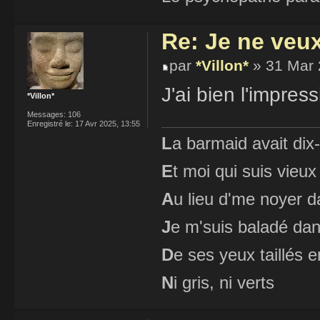
Re: Je ne veu
par
*Villon*
» 31 Mar 
J'ai bien l'impres
*Villon*
Messages:
106
Enregistré le:
17 Avr 2025, 13:55
L
a barmaid avait dix
E
t moi qui suis vieux
A
u lieu d'me noyer d
J
e m'suis baladé dan
D
e ses yeux taillés
N
i gris, ni verts