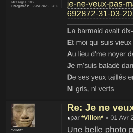
je-ne-veux-pas-ma
Messages:
106
Enregistré le:
17 Avr 2025, 13:55
692872-31-03-20
L
a barmaid avait dix
E
t moi qui suis vieux
A
u lieu d'me noyer d
J
e m'suis baladé dan
D
e ses yeux taillés
N
i gris, ni verts
Re: Je ne veu
par
*Villon*
» 01 Avr 
Une belle photo 
*Villon*