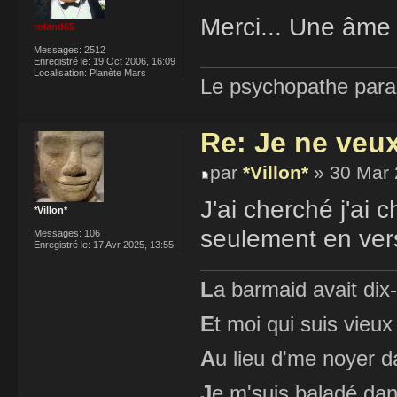
Merci... Une âme
roland65
Messages:
2512
Enregistré le:
19 Oct 2006, 16:09
Localisation:
Planète Mars
Le psychopathe paran
Re: Je ne veu
par
*Villon*
» 30 Mar 
J'ai cherché j'ai c
*Villon*
seulement en ver
Messages:
106
Enregistré le:
17 Avr 2025, 13:55
L
a barmaid avait dix
E
t moi qui suis vieux
A
u lieu d'me noyer d
J
e m'suis baladé dan