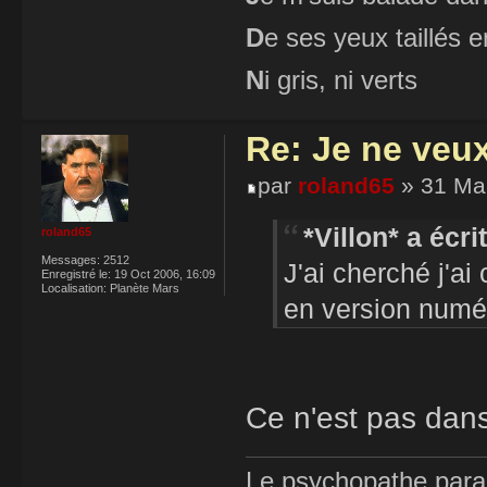
D
e ses yeux taillés
N
i gris, ni verts
Re: Je ne veu
par
roland65
» 31 Mar
*Villon* a écrit
roland65
Messages:
2512
J'ai cherché j'ai
Enregistré le:
19 Oct 2006, 16:09
Localisation:
Planète Mars
en version numé
Ce n'est pas dans
Le psychopathe paran