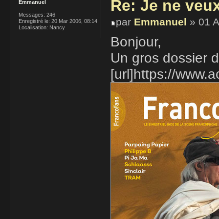
Re: Je ne veu
Emmanuel
Messages:
246
par
Emmanuel
» 01 A
Enregistré le:
20 Mar 2006, 08:14
Localisation:
Nancy
Bonjour,
Un gros dossier d
[url]https://www.ac