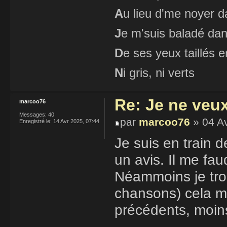
A
u lieu d'me noyer d
J
e m'suis baladé dan
D
e ses yeux taillés
N
i gris, ni verts
Re: Je ne veu
marcoo76
Messages:
40
par
marcoo76
» 04 Av
Enregistré le:
14 Avr 2025, 07:44
Je suis en train d
un avis. Il me fa
Néammoins je trou
chansons) cela m
précédents, moins