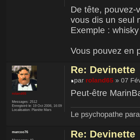
De tête, pouvez-
vous dis un seul 
Exemple : whisky
Vous pouvez en p
Re: Devinette
par
roland65
» 07 Fév
Peut-être MarinB
roland65
Messages:
2512
Enregistré le:
19 Oct 2006, 16:09
Localisation:
Planète Mars
Le psychopathe paran
Re: Devinette
marcoo76
Messages:
40