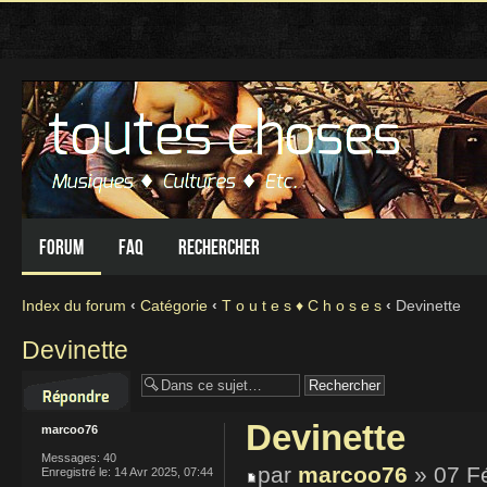
Forum
FAQ
Rechercher
Index du forum
‹
Catégorie
‹
T o u t e s ♦ C h o s e s
‹
Devinette
Devinette
Répondre
Devinette
marcoo76
Messages:
40
par
marcoo76
» 07 F
Enregistré le:
14 Avr 2025, 07:44