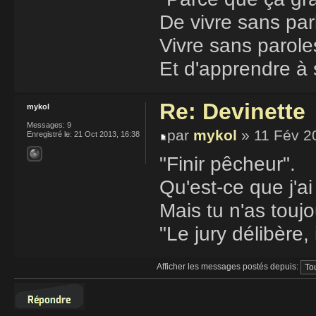
De vivre sans parl
Vivre sans parole
Et d'apprendre à s
Re: Devinette
mykol
Messages:
9
par
mykol
» 11 Fév 2
Enregistré le:
21 Oct 2013, 16:38
"Finir pêcheur".
Qu'est-ce que j'ai 
Mais tu n'as touj
"Le jury délibère, i
Afficher les messages postés depuis:
Répondre