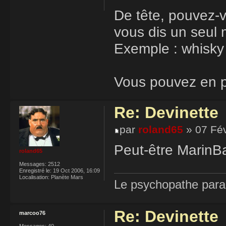
De tête, pouvez-
vous dis un seul 
Exemple : whisky
Vous pouvez en p
Re: Devinette
par
roland65
» 07 Fév
Peut-être MarinB
roland65
Messages:
2512
Enregistré le:
19 Oct 2006, 16:09
Localisation:
Planète Mars
Le psychopathe paran
Re: Devinette
marcoo76
Messages:
40