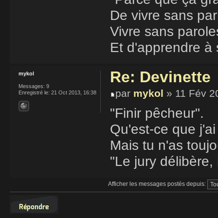
De vivre sans parl
Vivre sans parole
Et d'apprendre à s
Re: Devinette
mykol
Messages:
9
par
mykol
» 11 Fév 2
Enregistré le:
21 Oct 2013, 16:38
"Finir pêcheur".
Qu'est-ce que j'ai 
Mais tu n'as touj
"Le jury délibère, i
Afficher les messages postés depuis:
Répondre