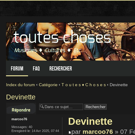
Forum
FAQ
Rechercher
Index du forum
‹
Catégorie
‹
T o u t e s ♦ C h o s e s
‹
Devinette
Devinette
Répondre
Devinette
marcoo76
Messages:
40
par
marcoo76
» 07 F
Enregistré le:
14 Avr 2025, 07:44