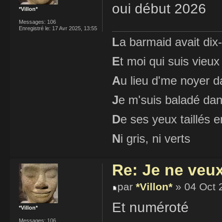
oui début 2026
*Villon*
Messages:
106
Enregistré le:
17 Avr 2025, 13:55
L
a barmaid avait dix
E
t moi qui suis vieux
A
u lieu d'me noyer d
J
e m'suis baladé dan
D
e ses yeux taillés
N
i gris, ni verts
Re: Je ne veu
par
*Villon*
» 04 Oct 
Et numéroté
*Villon*
Messages:
106