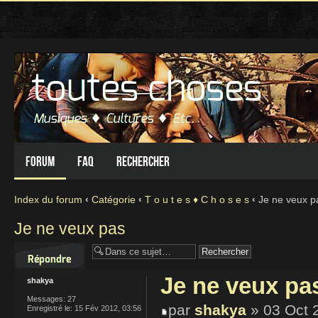
Forum
FAQ
Rechercher
Index du forum
‹
Catégorie
‹
T o u t e s ♦ C h o s e s
‹
Je ne veux p
Je ne veux pas
Répondre
Je ne veux pa
shakya
Messages:
27
par
shakya
» 03 Oct 
Enregistré le:
15 Fév 2012, 03:56