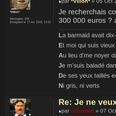
par
*Villon*
» 05 Oct 
Je recherchais co
*Villon*
300 000 euros ? a
Messages:
106
Enregistré le:
17 Avr 2025, 13:55
L
a barmaid avait dix
E
t moi qui suis vieux
A
u lieu d'me noyer d
J
e m'suis baladé dan
D
e ses yeux taillés
N
i gris, ni verts
Re: Je ne veu
par
roland65
» 07 Oct