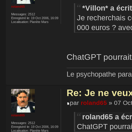
*Villon* a écrit
roland65
Messages:
2512
Je recherchais c
Enregistré le:
19 Oct 2006, 16:09
Localisation:
Planète Mars
000 euros ? avec 
ChatGPT pourrait 
Le psychopathe paran
Re: Je ne veu
par
roland65
» 07 Oct
roland65 a écr
roland65
Messages:
2512
ChatGPT pourrait 
Enregistré le:
19 Oct 2006, 16:09
Localisation:
Planète Mars