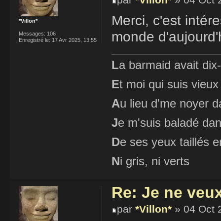
par
*Villon*
» 04 Oct 
Merci, c'est inté
*Villon*
monde d'aujourd'h
Messages:
106
Enregistré le:
17 Avr 2025, 13:55
L
a barmaid avait dix
E
t moi qui suis vieux
A
u lieu d'me noyer d
J
e m'suis baladé dan
D
e ses yeux taillés
N
i gris, ni verts
Re: Je ne veu
par
*Villon*
» 04 Oct 