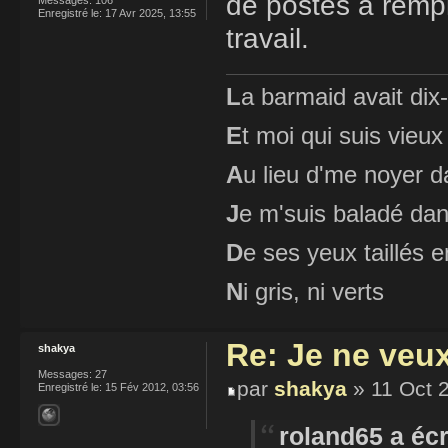
de postes à rempl
Enregistré le:
17 Avr 2025, 13:55
travail.
L
a barmaid avait dix
E
t moi qui suis vieux
A
u lieu d'me noyer d
J
e m'suis baladé dan
D
e ses yeux taillés
N
i gris, ni verts
Re: Je ne veu
shakya
Messages:
27
par
shakya
» 11 Oct 
Enregistré le:
15 Fév 2012, 03:56
roland65 a écr