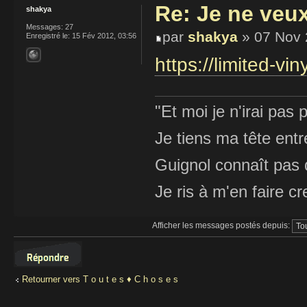
Re: Je ne veu
shakya
Messages:
27
par
shakya
» 07 Nov 
Enregistré le:
15 Fév 2012, 03:56
https://limited-vin
"Et moi je n'irai pas p
Je tiens ma tête ent
Guignol connaît pas 
Je ris à m'en faire cr
Afficher les messages postés depuis:
Répondre
Retourner vers T o u t e s ♦ C h o s e s