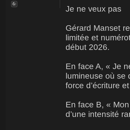
Je ne veux pas
Gérard Manset rev
limitée et numér
début 2026.
En face A, « Je 
lumineuse où se d
force d’écriture e
En face B, « Mon 
d’une intensité rar