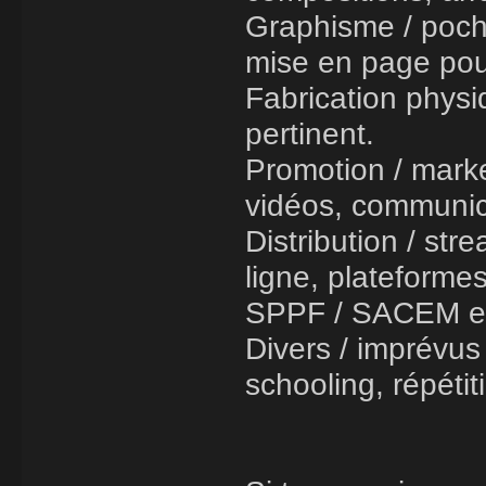
Graphisme / poche
mise en page pou
Fabrication physi
pertinent.
Promotion / market
vidéos, communica
Distribution / str
ligne, plateformes
SPPF / SACEM e
Divers / imprévus
schooling, répéti