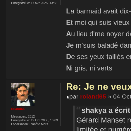
Enregistré le:
17 Avr 2025, 13:55
L
a barmaid avait dix
E
t moi qui suis vieux
A
u lieu d'me noyer d
J
e m'suis baladé dan
D
e ses yeux taillés
N
i gris, ni verts
Re: Je ne veu
par
roland65
» 04 Oct
shakya a écrit
roland65
Messages:
2512
Gérard Manset re
Enregistré le:
19 Oct 2006, 16:09
Localisation:
Planète Mars
limitée et numé