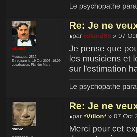
Le psychopathe paran
Re: Je ne veu
par
roland65
» 07 Oct
Je pense que pou
roland65
les musiciens et le
Messages:
2512
Enregistré le:
19 Oct 2006, 16:09
Localisation:
Planète Mars
sur l'estimation ha
Le psychopathe paran
Re: Je ne veu
par
*Villon*
» 07 Oct 
Merci pour cet ex
*Villon*
Messages:
106