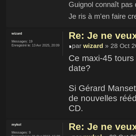
Guignol connaît pas 
Je ris à m'en faire cr
Re: Je ne veu
wizard
Messages:
19
par
wizard
» 28 Oct 2
Enregistré le:
13 Avr 2025, 20:09
Ce maxi-45 tours es
date?
Si Gérard Manset 
de nouvelles rééd
CD.
Re: Je ne veu
mykol
Messages:
9