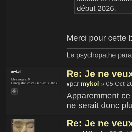
début 2026.
Merci pour cette 
Le psychopathe paran
Re: Je ne veu
mykol
Messages:
9
par
mykol
» 05 Oct 2
Enregistré le:
21 Oct 2013, 16:38
Apparemment ce d
ne serait donc pl
Re: Je ne veu