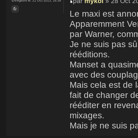
par
mykol
» 28 Oct 2
Enregistré le:
21 Oct 2013, 16:38
Le maxi est anno
Apparemment Very
par Warner, com
Je ne suis pas sû
rééditions.
Manset a quasimen
avec des couplage
Mais cela est de l
fait de changer d
rééditer en reven
mixages.
Mais je ne suis p