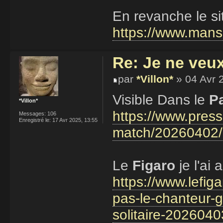
En revanche le site
https://www.manse
Re: Je ne veu
par
*Villon*
» 04 Avr 
Visible Dans le
P
*Villon*
https://www.press
Messages:
106
Enregistré le:
17 Avr 2025, 13:55
match/20260402
Le
Figaro
je l'ai
https://www.lefig
pas-le-chanteur-
solitaire-2026040