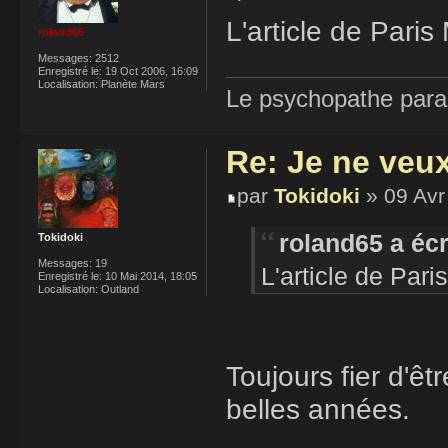
L'article de Pari
roland65
Messages:
2512
Enregistré le:
19 Oct 2006, 16:09
Localisation:
Planète Mars
Le psychopathe paran
Re: Je ne veu
par
Tokidoki
» 09 Avr
roland65 a écr
Tokidoki
Messages:
19
L'article de Par
Enregistré le:
10 Mai 2014, 18:05
Localisation:
Outland
Toujours fier d'ê
belles années.