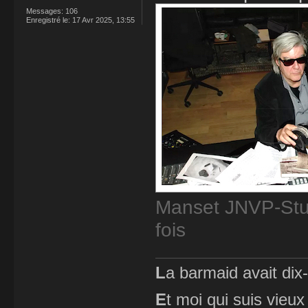
Messages:
106
Enregistré le:
17 Avr 2025, 13:55
Manset JNVP-Stud
fois
L
a barmaid avait dix
E
t moi qui suis vieux