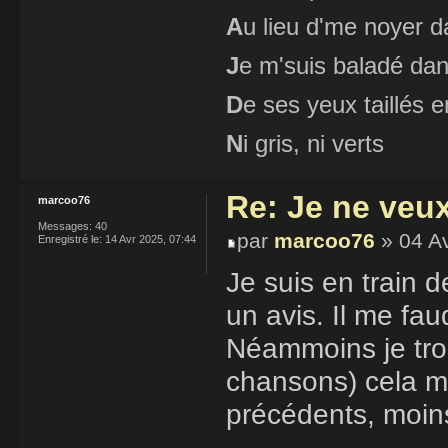
A
u lieu d'me noyer d
J
e m'suis baladé dan
D
e ses yeux taillés
N
i gris, ni verts
Re: Je ne veu
marcoo76
Messages:
40
par
marcoo76
» 04 Av
Enregistré le:
14 Avr 2025, 07:44
Je suis en train d
un avis. Il me fa
Néammoins je trou
chansons) cela m
précédents, moins