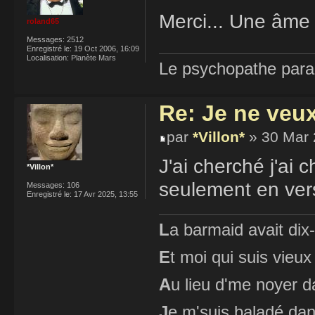
Merci... Une âme
roland65
Messages:
2512
Enregistré le:
19 Oct 2006, 16:09
Localisation:
Planète Mars
Le psychopathe paran
Re: Je ne veu
par
*Villon*
» 30 Mar 
J'ai cherché j'ai c
*Villon*
seulement en ver
Messages:
106
Enregistré le:
17 Avr 2025, 13:55
L
a barmaid avait dix
E
t moi qui suis vieux
A
u lieu d'me noyer d
J
e m'suis baladé dan