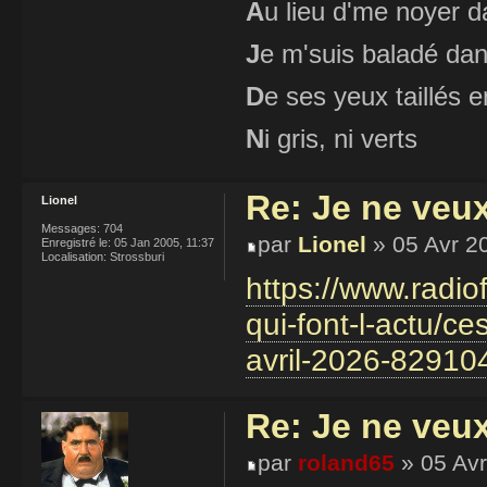
A
u lieu d'me noyer d
J
e m'suis baladé dan
D
e ses yeux taillés
N
i gris, ni verts
Re: Je ne veu
Lionel
Messages:
704
par
Lionel
» 05 Avr 2
Enregistré le:
05 Jan 2005, 11:37
Localisation:
Strossburi
https://www.radio
qui-font-l-actu/c
avril-2026-82910
Re: Je ne veu
par
roland65
» 05 Avr