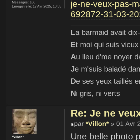
je-ne-veux-pas-ma
Messages:
106
Enregistré le:
17 Avr 2025, 13:55
692872-31-03-20
L
a barmaid avait dix
E
t moi qui suis vieux
A
u lieu d'me noyer d
J
e m'suis baladé dan
D
e ses yeux taillés
N
i gris, ni verts
Re: Je ne veu
par
*Villon*
» 01 Avr 
Une belle photo 
*Villon*