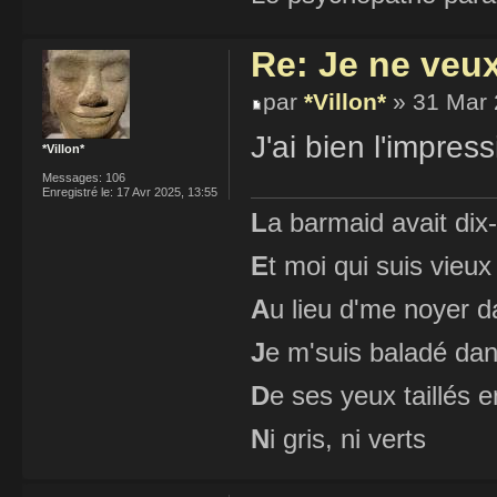
Re: Je ne veu
par
*Villon*
» 31 Mar 
J'ai bien l'impres
*Villon*
Messages:
106
Enregistré le:
17 Avr 2025, 13:55
L
a barmaid avait dix
E
t moi qui suis vieux
A
u lieu d'me noyer d
J
e m'suis baladé dan
D
e ses yeux taillés
N
i gris, ni verts