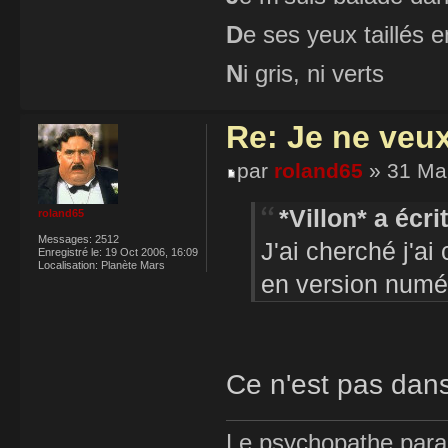
D
e ses yeux taillés
N
i gris, ni verts
Re: Je ne veu
par
roland65
» 31 Mar
*Villon* a écrit
roland65
Messages:
2512
J'ai cherché j'ai
Enregistré le:
19 Oct 2006, 16:09
Localisation:
Planète Mars
en version numé
Ce n'est pas dans
Le psychopathe paran