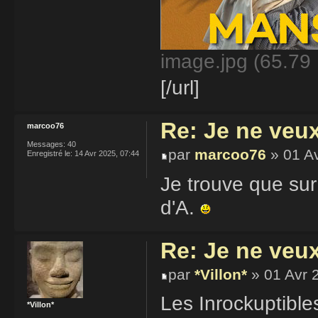
image.jpg (65.79 
[/url]
Re: Je ne veu
marcoo76
Messages:
40
par
marcoo76
» 01 Av
Enregistré le:
14 Avr 2025, 07:44
Je trouve que sur
d'A.
Re: Je ne veu
par
*Villon*
» 01 Avr 
Les Inrockuptibles
*Villon*