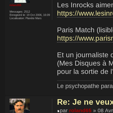
Les Inrocks aimen
roland65
https://www.lesin
Messages:
2512
Enregistré le:
19 Oct 2006, 16:09
Localisation:
Planète Mars
Paris Match (lisibl
https://www.paris
Et un journaliste
(Mes Disques à Mo
pour la sortie de
Le psychopathe paran
Re: Je ne veu
par
roland65
» 08 Avr