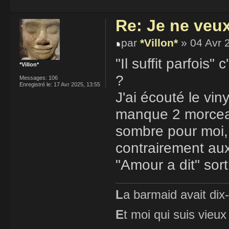
Re: Je ne veu
par
*Villon*
» 04 Avr 
"Il suffit parfois"
*Villon*
?
Messages:
106
Enregistré le:
17 Avr 2025, 13:55
J'ai écouté le vi
manque 2 morceaux
sombre pour moi, 
contrairement aux 
"Amour a dit" sort
L
a barmaid avait dix
E
t moi qui suis vieux