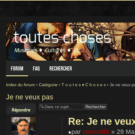
Forum
FAQ
Rechercher
Index du forum
‹
Catégorie
‹
T o u t e s ♦ C h o s e s
‹
Je ne veux p
Je ne veux pas
Répondre
Re: Je ne veu
par
roland65
» 29 Mar