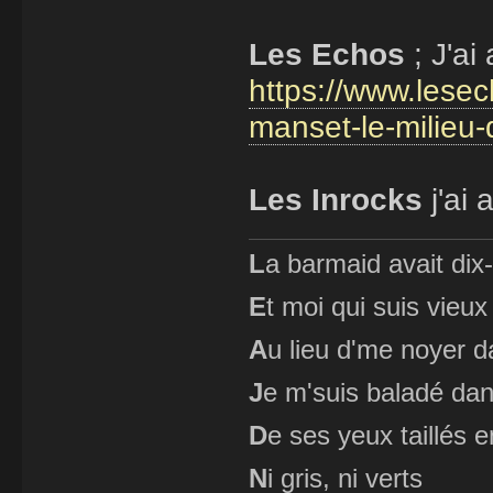
Les Echos
; J'ai
https://www.lese
manset-le-milieu
Les Inrocks
j'ai 
L
a barmaid avait dix
E
t moi qui suis vieux
A
u lieu d'me noyer d
J
e m'suis baladé dan
D
e ses yeux taillés
N
i gris, ni verts