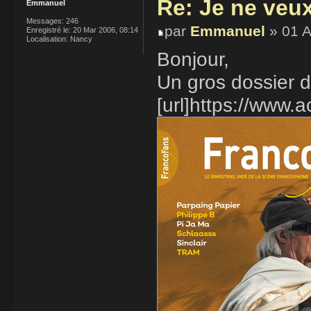
Re: Je ne veu
Emmanuel
Messages:
246
par
Emmanuel
» 01 A
Enregistré le:
20 Mar 2006, 08:14
Localisation:
Nancy
Bonjour,
Un gros dossier d
[url]https://www.ac