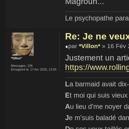
Magroun...
Le psychopathe paran
Re: Je ne veu
par
*Villon*
» 16 Fév 
Justement un arti
*Villon*
https://www.rolli
Messages:
106
Enregistré le:
17 Avr 2025, 13:55
L
a barmaid avait dix
E
t moi qui suis vieux
A
u lieu d'me noyer d
J
e m'suis baladé dan
D
e ses yeux taillés