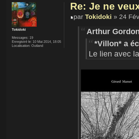
Re: Je ne veu
par
Tokidoki
» 24 Fév
Arthur Gordon
Tokidoki
Messages:
19
*Villon* a éc
Enregistré le:
10 Mai 2014, 18:05
Localisation:
Outland
Le lien avec l