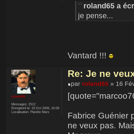
roland65 a écr
je pense...
Vantard !!!
Re: Je ne veu
par
roland65
» 16 Fév
[quote="marcoo76
roland65
Messages:
2512
Enregistré le:
19 Oct 2006, 16:09
Localisation:
Planète Mars
Fabrice Guénier 
ne veux pas. Mais