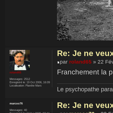
Re: Je ne veu
par
roland65
» 22 Fév
Franchement la ph
roland65
Messages:
2512
Enregistré le:
19 Oct 2006, 16:09
Localisation:
Planète Mars
Le psychopathe paran
Re: Je ne veu
marcoo76
Messages:
40