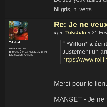
N
i gris, ni verts
Re: Je ne veu
par
Tokidoki
» 21 Fév
*Villon* a écrit
Tokidoki
Messages:
19
Justement un art
Enregistré le:
10 Mai 2014, 18:05
Localisation:
Outland
https://www.roll
Merci pour le lien
MANSET - Je ne ve