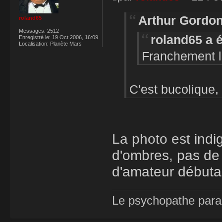
Arthur Gordon
roland65
Messages:
2512
roland65 a é
Enregistré le:
19 Oct 2006, 16:09
Localisation:
Planète Mars
Franchement la
C'est bucolique,
La photo est indi
d'ombres, pas de 
d'amateur débutan
Le psychopathe paran