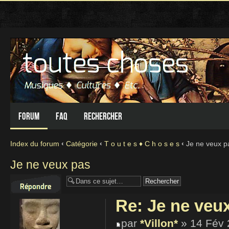
Forum
FAQ
Rechercher
Index du forum
‹
Catégorie
‹
T o u t e s ♦ C h o s e s
‹
Je ne veux p
Je ne veux pas
Répondre
Re: Je ne veu
par
*Villon*
» 14 Fév 