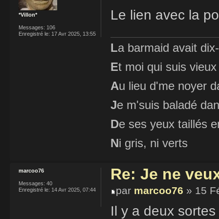
Le lien avec la p
*Villon*
Messages:
106
Enregistré le:
17 Avr 2025, 13:55
L
a barmaid avait dix
E
t moi qui suis vieux
A
u lieu d'me noyer d
J
e m'suis baladé dan
D
e ses yeux taillés
N
i gris, ni verts
Re: Je ne veu
marcoo76
Messages:
40
par
marcoo76
» 15 F
Enregistré le:
14 Avr 2025, 07:44
Il y a deux sorte