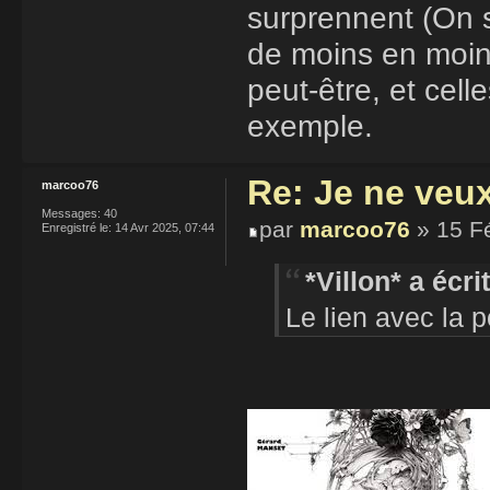
surprennent (On s
de moins en moi
peut-être, et cell
exemple.
Re: Je ne veu
marcoo76
Messages:
40
par
marcoo76
» 15 F
Enregistré le:
14 Avr 2025, 07:44
*Villon* a écrit
Le lien avec la 