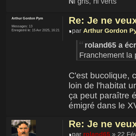
N
i gris, ni verts
Re: Je ne veu
Arthur Gordon Pym
Messages:
13
par
Arthur Gordon P
Enregistré le:
15 Avr 2025, 16:21
roland65 a écr
Franchement la p
C'est bucolique, c
loin de l'habitat u
ça peut paraître 
émigré dans le X
Re: Je ne veu
par
roland65
» 22 Fév