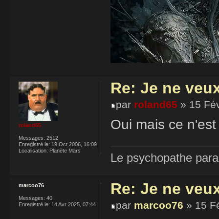
Re: Je ne veu
par
roland65
» 15 Fév
Oui mais ce n'est
roland65
Messages:
2512
Enregistré le:
19 Oct 2006, 16:09
Localisation:
Planète Mars
Le psychopathe paran
Re: Je ne veu
marcoo76
Messages:
40
par
marcoo76
» 15 F
Enregistré le:
14 Avr 2025, 07:44