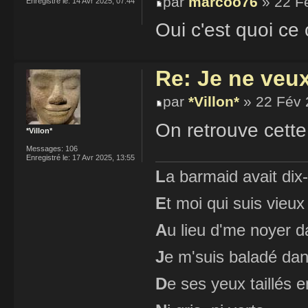
par
marcoo76
» 22 F
Enregistré le:
14 Avr 2025, 07:44
Oui c'est quoi c
Re: Je ne veu
par
*Villon*
» 22 Fév 
On retrouve cette 
*Villon*
Messages:
106
Enregistré le:
17 Avr 2025, 13:55
L
a barmaid avait dix
E
t moi qui suis vieux
A
u lieu d'me noyer d
J
e m'suis baladé dan
D
e ses yeux taillés