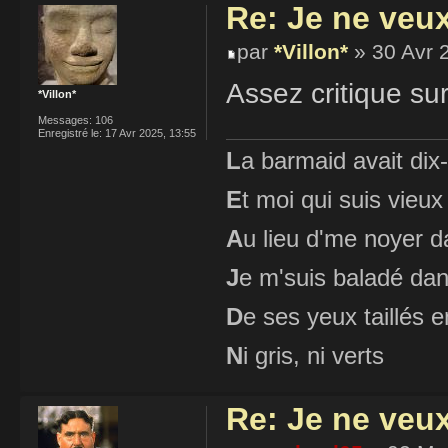
Re: Je ne veu
par
*Villon*
» 30 Avr 
Assez critique sur
*Villon*
Messages:
106
Enregistré le:
17 Avr 2025, 13:55
L
a barmaid avait dix
E
t moi qui suis vieux
A
u lieu d'me noyer d
J
e m'suis baladé dan
D
e ses yeux taillés
N
i gris, ni verts
Re: Je ne veu