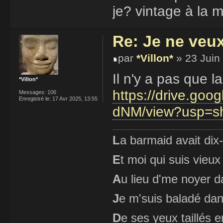
je? vintage à la m
Re: Je ne veu
par
*Villon*
» 23 Juin
Il n'y a pas que l
*Villon*
https://drive.go
Messages:
106
Enregistré le:
17 Avr 2025, 13:55
dNM/view?usp=sh
L
a barmaid avait dix
E
t moi qui suis vieux
A
u lieu d'me noyer d
J
e m'suis baladé dan
D
e ses yeux taillés