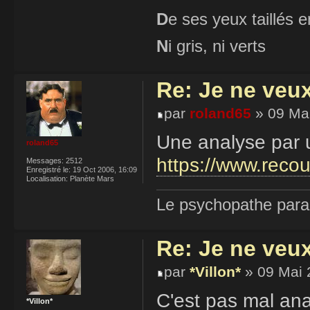
D
e ses yeux taillés
N
i gris, ni verts
Re: Je ne veu
par
roland65
» 09 Mai
Une analyse par u
roland65
https://www.recou
Messages:
2512
Enregistré le:
19 Oct 2006, 16:09
Localisation:
Planète Mars
Le psychopathe paran
Re: Je ne veu
par
*Villon*
» 09 Mai 
C'est pas mal ana
*Villon*