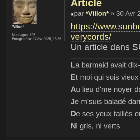
Article
par
*Villon*
» 30 Avr 
https://www.sunb
*Villon*
verycords/
Messages:
106
Enregistré le:
17 Avr 2025, 13:55
Un article dan
L
a barmaid avait dix
E
t moi qui suis vieux
A
u lieu d'me noyer d
J
e m'suis baladé dan
D
e ses yeux taillés
N
i gris, ni verts