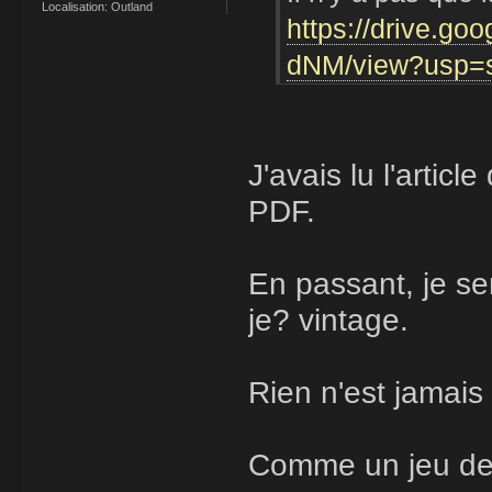
Localisation:
Outland
https://drive.g
dNM/view?usp=s
J'avais lu l'artic
PDF.
En passant, je ser
je? vintage.
Rien n'est jamai
Comme un jeu de p