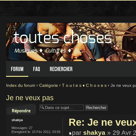
Forum
FAQ
Rechercher
Index du forum
‹
Catégorie
‹
T o u t e s ♦ C h o s e s
‹
Je ne veux p
Je ne veux pas
Répondre
Re: Je ne veu
shakya
Messages:
27
par
shakya
» 29 Avr 
Enregistré le:
15 Fév 2012, 03:56