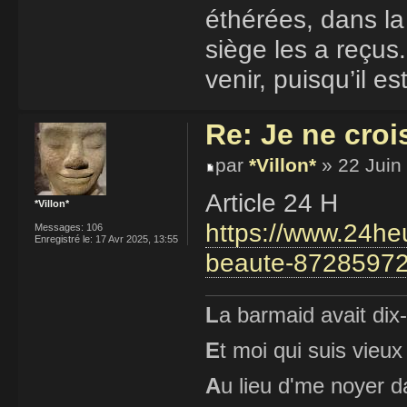
éthérées, dans la
siège les a reçus.
venir, puisqu’il e
Re: Je ne croi
par
*Villon*
» 22 Juin
Article 24 H
*Villon*
https://www.24heu
Messages:
106
Enregistré le:
17 Avr 2025, 13:55
beaute-8728597
L
a barmaid avait dix
E
t moi qui suis vieux
A
u lieu d'me noyer d