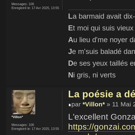
Messages:
106
Enregistré le:
17 Avr 2025, 13:55
L
a barmaid avait dix
E
t moi qui suis vieux
A
u lieu d'me noyer d
J
e m'suis baladé dan
D
e ses yeux taillés
N
i gris, ni verts
La poésie a d
par
*Villon*
» 11 Mai 
L'excellent Gonza
*Villon*
https://gonzai.co
Messages:
106
Enregistré le:
17 Avr 2025, 13:55