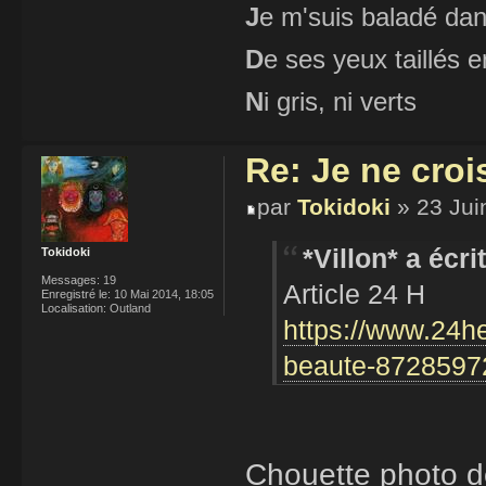
J
e m'suis baladé dan
D
e ses yeux taillés
N
i gris, ni verts
Re: Je ne croi
par
Tokidoki
» 23 Jui
*Villon* a écrit
Tokidoki
Messages:
19
Article 24 H
Enregistré le:
10 Mai 2014, 18:05
Localisation:
Outland
https://www.24he
beaute-8728597
Chouette photo d