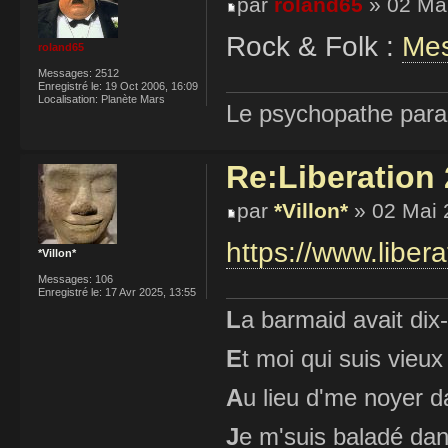
par
roland65
» 02 Mai
Rock & Folk :
Mes
roland65
Messages:
2512
Enregistré le:
19 Oct 2006, 16:09
Localisation:
Planète Mars
Le psychopathe paran
Re:Liberation 
par
*Villon*
» 02 Mai 
https://www.liber
*Villon*
Messages:
106
Enregistré le:
17 Avr 2025, 13:55
L
a barmaid avait dix
E
t moi qui suis vieux
A
u lieu d'me noyer d
J
e m'suis baladé dan