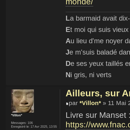
monde/
L
a barmaid avait dix
E
t moi qui suis vieux
A
u lieu d'me noyer d
J
e m'suis baladé dan
D
e ses yeux taillés
N
i gris, ni verts
Ailleurs, sur
par
*Villon*
» 11 Mai 
Livre sur Manset
*Villon*
https://www.fnac
Messages:
106
Enregistré le:
17 Avr 2025, 13:55