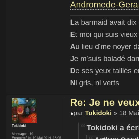
Andromede-Gera
L
a barmaid avait dix
E
t moi qui suis vieux
A
u lieu d'me noyer d
J
e m'suis baladé dan
D
e ses yeux taillés
N
i gris, ni verts
Re: Je ne veu
par
Tokidoki
» 18 Mai
Tokidoki a écri
Tokidoki
Messages:
19
Enregistré le:
10 Mai 2014, 18:05