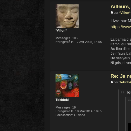
Ailleurs
par
*Villon*
Livre sur 
https://ww
*Villon*
Messages:
106
L
a barmaid a
Enregistré le:
17 Avr 2025, 13:55
E
t moi qui s
A
u lieu d'me
J
e m'suis ba
D
e ses yeux
N
i gris, ni ve
Re: Je n
par
Tokidok
To
Tokidoki
Messages:
19
Enregistré le:
10 Mai 2014, 18:05
Localisation:
Outland