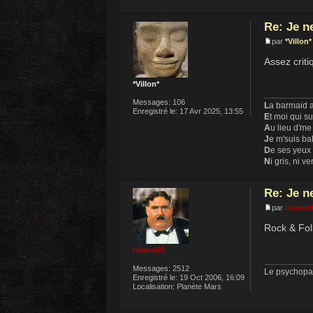
Re: Je n
par
*Villon*
Assez criti
*Villon*
Messages:
106
L
a barmaid a
Enregistré le:
17 Avr 2025, 13:55
E
t moi qui s
A
u lieu d'me
J
e m'suis ba
D
e ses yeux
N
i gris, ni ve
Re: Je n
par
roland
Rock & Fol
roland65
Messages:
2512
Le psychopat
Enregistré le:
19 Oct 2006, 16:09
Localisation:
Planète Mars