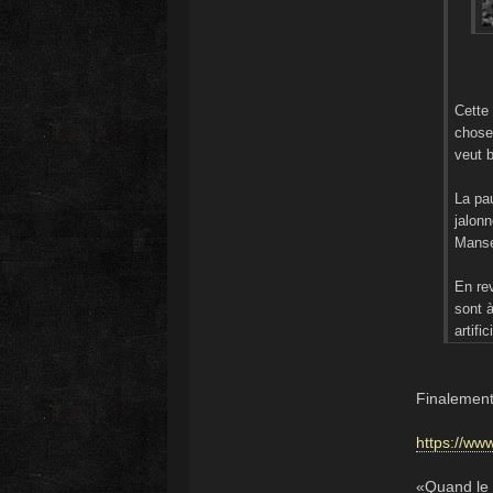
Cette
chose 
veut b
La pau
jalonn
Manset
En re
sont à
artifi
Finalemen
https://ww
«Quand le 