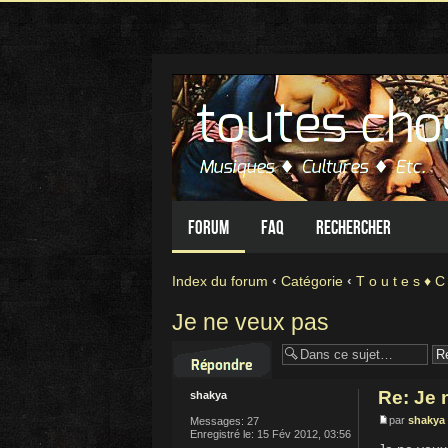
Forum
FAQ
Rechercher
Index du forum
‹
Catégorie
‹
T o u t e s ♦ C
Je ne veux pas
Répondre
Re: Je 
shakya
par
shakya
Messages:
27
Enregistré le:
15 Fév 2012, 03:56