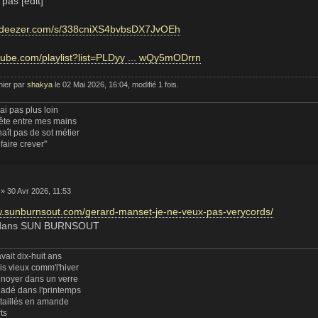
pas [edit]
nk.deezer.com/s/338cniXS4bvbsDX7JvOEh
utube.com/playlist?list=PLDyy ... wQy5mODrrn
nier par
shakya
le 02 Mai 2026, 16:04, modifié 1 fois.
rai pas plus loin
tête entre mes mains
aît pas de sot métier
 faire crever"
» 30 Avr 2026, 11:53
w.sunburnsout.com/gerard-manset-je-ne-veux-pas-verycords/
e dans SUN BURNSOUT
vait dix-huit ans
uis vieux comm'l'hiver
 noyer dans un verre
ladé dans l'printemps
 taillés en amande
rts