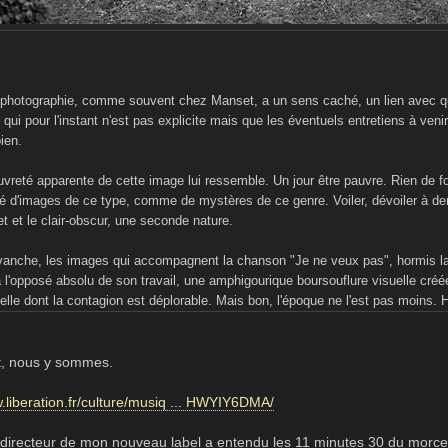
 photographie, comme souvent chez Manset, a un sens caché, un lien avec q
qui pour l'instant n'est pas explicite mais que les éventuels entretiens à venir
ien.
vreté apparente de cette image lui ressemble. Un jour être pauvre. Rien de fol
é d'images de ce type, comme de mystères de ce genre. Voiler, dévoiler à dem
 et le clair-obscur, une seconde nature.
vanche, les images qui accompagnent la chanson "Je ne veux pas", hormis la 
 l'opposé absolu de son travail, une amphigourique boursouflure visuelle créée 
cielle dont la contagion est déplorable. Mais bon, l'époque ne l'est pas moins
t, nous y sommes.
w.liberation.fr/culture/musiq ... HWYIY6DMA/
directeur de mon nouveau label a entendu les 11 minutes 30 du morceau 