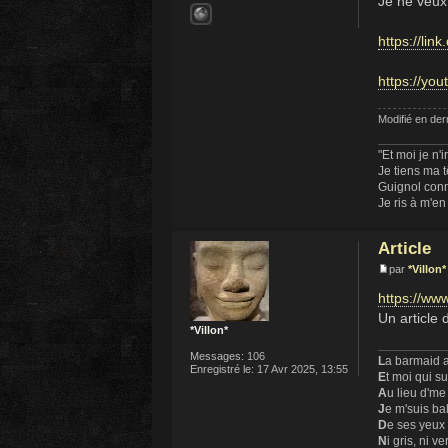
Je ne veux 
https://li
https://yo
Modifié en der
"Et moi je n'i
Je tiens ma 
Guignol conn
Je ris à m'en
Article
par
*Villon*
https://ww
Un articl
*Villon*
Messages:
106
L
a barmaid a
Enregistré le:
17 Avr 2025, 13:55
E
t moi qui s
A
u lieu d'me
J
e m'suis ba
D
e ses yeux
N
i gris, ni ve