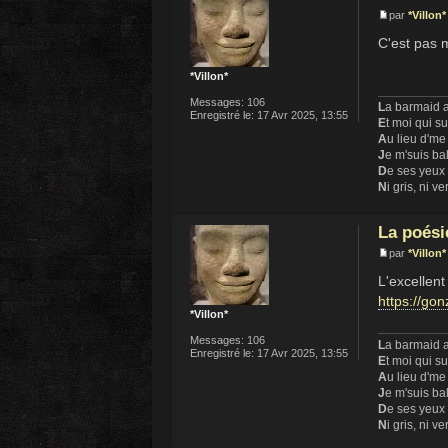
par
*Villon*
C'est pas 
*Villon*
Messages:
106
L
a barmaid a
Enregistré le:
17 Avr 2025, 13:55
E
t moi qui s
A
u lieu d'me
J
e m'suis ba
D
e ses yeux
N
i gris, ni ve
La poési
par
*Villon*
L'excellen
https://go
*Villon*
Messages:
106
L
a barmaid a
Enregistré le:
17 Avr 2025, 13:55
E
t moi qui s
A
u lieu d'me
J
e m'suis ba
D
e ses yeux
N
i gris, ni ve