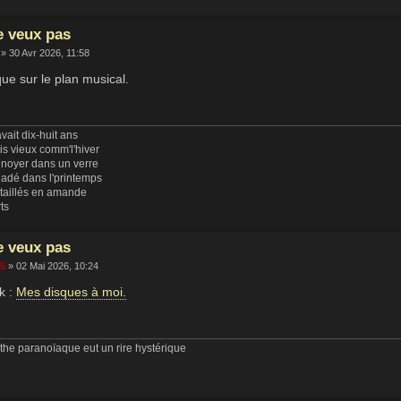
e veux pas
» 30 Avr 2026, 11:58
que sur le plan musical.
vait dix-huit ans
uis vieux comm'l'hiver
 noyer dans un verre
ladé dans l'printemps
 taillés en amande
rts
e veux pas
65
» 02 Mai 2026, 10:24
k :
Mes disques à moi.
he paranoïaque eut un rire hystérique