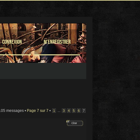
Connexion
M’enregistrer
105 messages •
Page
7
sur
7
•
...
1
3
4
5
6
7