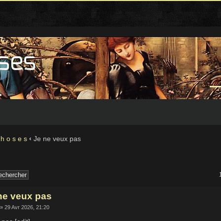
 h o s e s
‹
Je ne veux pas
ne veux pas
» 29 Avr 2026, 21:20