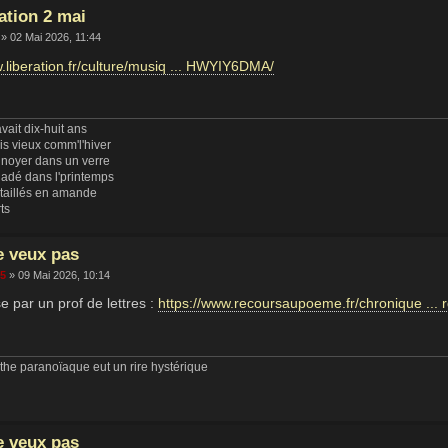
ation 2 mai
» 02 Mai 2026, 11:44
w.liberation.fr/culture/musiq ... HWYIY6DMA/
vait dix-huit ans
uis vieux comm'l'hiver
 noyer dans un verre
ladé dans l'printemps
 taillés en amande
rts
e veux pas
65
» 09 Mai 2026, 10:14
 par un prof de lettres :
https://www.recoursaupoeme.fr/chronique ... 
he paranoïaque eut un rire hystérique
e veux pas