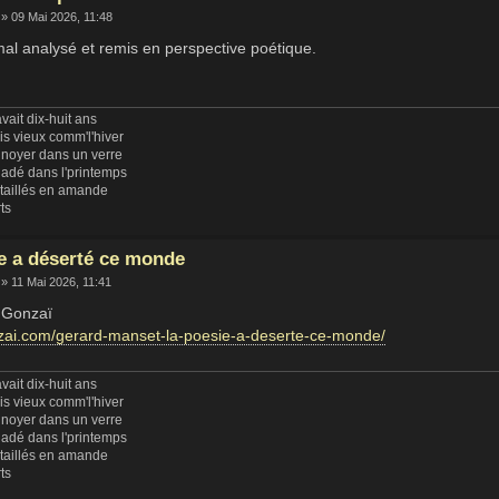
» 09 Mai 2026, 11:48
mal analysé et remis en perspective poétique.
vait dix-huit ans
uis vieux comm'l'hiver
 noyer dans un verre
ladé dans l'printemps
 taillés en amande
rts
e a déserté ce monde
» 11 Mai 2026, 11:41
t Gonzaï
nzai.com/gerard-manset-la-poesie-a-deserte-ce-monde/
vait dix-huit ans
uis vieux comm'l'hiver
 noyer dans un verre
ladé dans l'printemps
 taillés en amande
rts