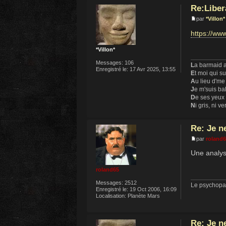
Re:Liber
par
*Villon*
https://ww
*Villon*
Messages:
106
L
a barmaid a
Enregistré le:
17 Avr 2025, 13:55
E
t moi qui s
A
u lieu d'me
J
e m'suis ba
D
e ses yeux
N
i gris, ni ve
Re: Je n
par
roland
Une analyse
roland65
Messages:
2512
Le psychopat
Enregistré le:
19 Oct 2006, 16:09
Localisation:
Planète Mars
Re: Je n