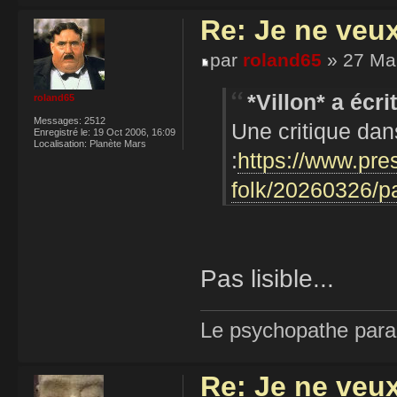
Re: Je ne veu
par
roland65
» 27 Mar
*Villon* a écrit
roland65
Messages:
2512
Une critique da
Enregistré le:
19 Oct 2006, 16:09
Localisation:
Planète Mars
:
https://www.pre
folk/20260326/p
Pas lisible...
Le psychopathe paran
Re: Je ne veu