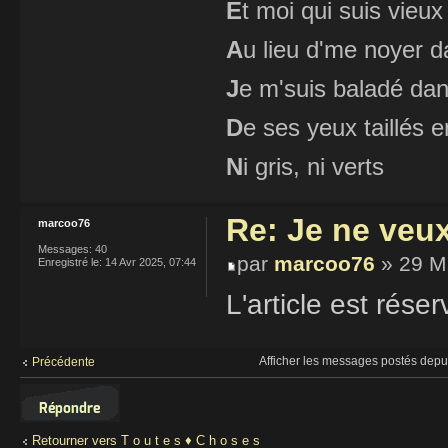
E
t moi qui suis vieux
A
u lieu d'me noyer d
J
e m'suis baladé dan
D
e ses yeux taillés
N
i gris, ni verts
Re: Je ne veu
marcoo76
Messages:
40
par
marcoo76
» 29 M
Enregistré le:
14 Avr 2025, 07:44
L'article est rés
Afficher les messages postés depu
Précédente
Répondre
Retourner vers T o u t e s ♦ C h o s e s