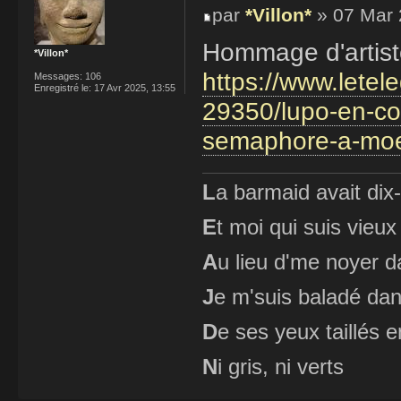
par
*Villon*
» 07 Mar 
Hommage d'artist
*Villon*
https://www.letel
Messages:
106
Enregistré le:
17 Avr 2025, 13:55
29350/lupo-en-con
semaphore-a-moe
L
a barmaid avait dix
E
t moi qui suis vieux
A
u lieu d'me noyer d
J
e m'suis baladé dan
D
e ses yeux taillés
N
i gris, ni verts