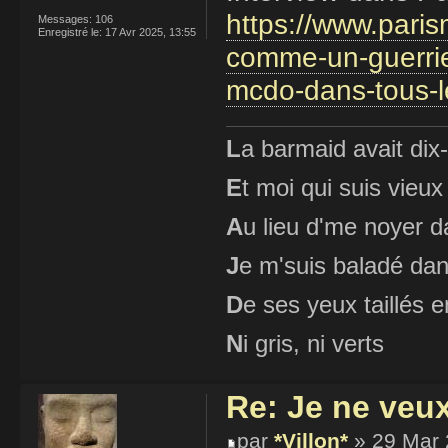
https://www.pari
Messages:
106
Enregistré le:
17 Avr 2025, 13:55
comme-un-guerrie
mcdo-dans-tous-
L
a barmaid avait dix
E
t moi qui suis vieux
A
u lieu d'me noyer d
J
e m'suis baladé dan
D
e ses yeux taillés
N
i gris, ni verts
Re: Je ne veu
par
*Villon*
» 29 Mar 