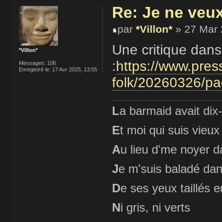
Re: Je ne veu
par
*Villon*
» 27 Mar 
Une critique dan
*Villon*
:
https://www.pres
Messages:
106
Enregistré le:
17 Avr 2025, 13:55
folk/20260326/p
L
a barmaid avait dix
E
t moi qui suis vieux
A
u lieu d'me noyer d
J
e m'suis baladé dan
D
e ses yeux taillés
N
i gris, ni verts