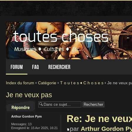
Forum
FAQ
Rechercher
Index du forum
‹
Catégorie
‹
T o u t e s ♦ C h o s e s
‹
Je ne veux p
Je ne veux pas
Répondre
Re: Je ne veu
Arthur Gordon Pym
Messages:
13
par
Arthur Gordon P
Enregistré le:
15 Avr 2025, 16:21