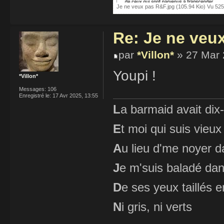
Je ne veux pas R&F.jpg (105.94 Kio) Vu 525
Re: Je ne veu
par
*Villon*
» 27 Mar 
Youpi !
*Villon*
Messages:
106
Enregistré le:
17 Avr 2025, 13:55
L
a barmaid avait dix
E
t moi qui suis vieux
A
u lieu d'me noyer d
J
e m'suis baladé dan
D
e ses yeux taillés
N
i gris, ni verts