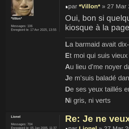
par
*Villon*
» 27 Mar 
Oui, bon si quel
*Villon*
kiosque à la pag
Messages:
106
Enregistré le:
17 Avr 2025, 13:55
L
a barmaid avait dix
E
t moi qui suis vieux
A
u lieu d'me noyer d
J
e m'suis baladé dan
D
e ses yeux taillés
N
i gris, ni verts
Re: Je ne veu
Lionel
Messages:
704
par
Lionel
» 27 Mar 2
Enregistré le:
05 Jan 2005, 11:37