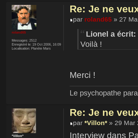
Re: Je ne veu
par
roland65
» 27 Mar
Lionel a écrit:
roland65
Messages:
2512
Voilà !
Enregistré le:
19 Oct 2006, 16:09
Localisation:
Planète Mars
Merci !
Le psychopathe paran
Re: Je ne veu
par
*Villon*
» 29 Mar 
Interview dans Pa
*Villon*