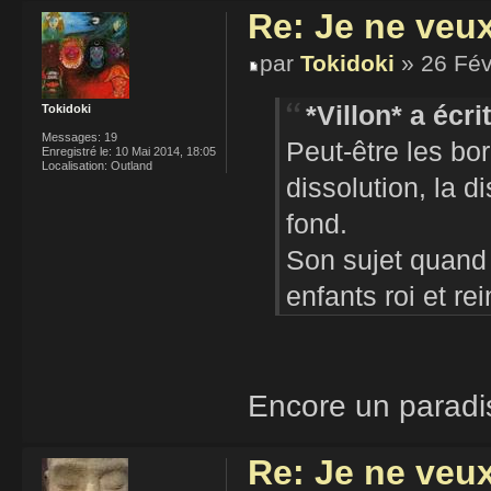
Re: Je ne veu
par
Tokidoki
» 26 Fév
*Villon* a écrit
Tokidoki
Messages:
19
Peut-être les bo
Enregistré le:
10 Mai 2014, 18:05
Localisation:
Outland
dissolution, la di
fond.
Son sujet quand 
enfants roi et rei
Encore un paradi
Re: Je ne veu