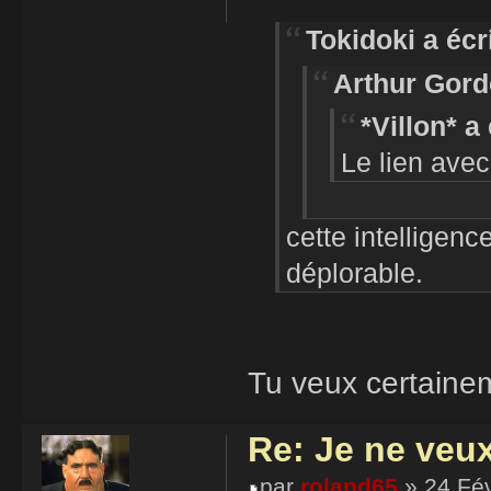
Tokidoki a écri
Arthur Gord
*Villon* a 
Le lien avec
cette intelligence
déplorable.
Tu veux certainemen
Re: Je ne veu
par
roland65
» 24 Fév