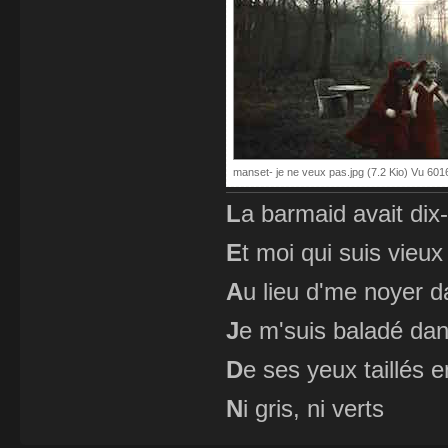
manset- je ne veux pas.jpg (7.2 Kio) Vu 6016
L
a barmaid avait dix
E
t moi qui suis vieux
A
u lieu d'me noyer d
J
e m'suis baladé dan
D
e ses yeux taillés
N
i gris, ni verts