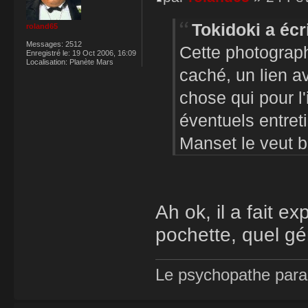
Tokidoki a écri
roland65
Messages:
2512
Cette photograp
Enregistré le:
19 Oct 2006, 16:09
Localisation:
Planète Mars
caché, un lien 
chose qui pour l'
éventuels entreti
Manset le veut b
Ah ok, il a fait e
pochette, quel gé
Le psychopathe paran