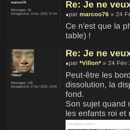
Re: Je ne veu
marcoo76
Messages:
40
par
marcoo76
» 24 F
Enregistré le:
14 Avr 2025, 07:44
Ce n'est que la p
table) !
Re: Je ne veu
par
*Villon*
» 24 Fév 
Peut-être les bor
*Villon*
dissolution, la dis
Messages:
106
Enregistré le:
17 Avr 2025, 13:55
fond.
Son sujet quand m
les enfants roi et 
FICHIERS JOINTS