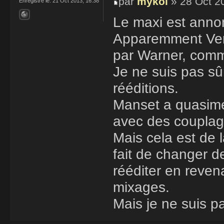
par
mykol
» 28 Oct 2
Enregistré le:
21 Oct 2013, 16:38
Le maxi est anno
Apparemment Very
par Warner, com
Je ne suis pas sû
rééditions.
Manset a quasimen
avec des couplage
Mais cela est de l
fait de changer d
rééditer en reven
mixages.
Mais je ne suis p