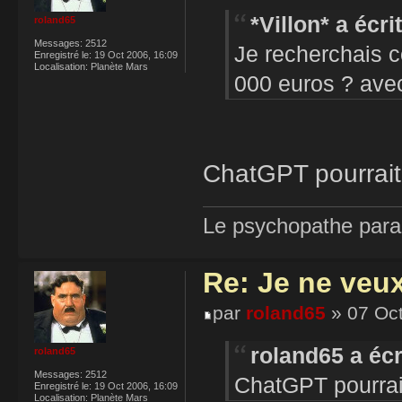
*Villon* a écrit
roland65
Messages:
2512
Je recherchais c
Enregistré le:
19 Oct 2006, 16:09
Localisation:
Planète Mars
000 euros ? avec 
ChatGPT pourrait 
Le psychopathe paran
Re: Je ne veu
par
roland65
» 07 Oct
roland65 a écr
roland65
Messages:
2512
ChatGPT pourrait 
Enregistré le:
19 Oct 2006, 16:09
Localisation:
Planète Mars