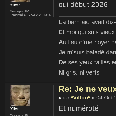
oui début 2026
*Villon*
Messages:
106
Enregistré le:
17 Avr 2025, 13:55
L
a barmaid avait dix
E
t moi qui suis vieux
A
u lieu d'me noyer d
J
e m'suis baladé dan
D
e ses yeux taillés
N
i gris, ni verts
Re: Je ne veu
par
*Villon*
» 04 Oct 
Et numéroté
*Villon*
Messages:
106