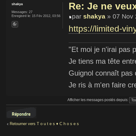
Re: Je ne veu
shakya
Messages:
27
par
shakya
» 07 Nov 
Enregistré le:
15 Fév 2012, 03:56
https://limited-vin
"Et moi je n'irai pas p
Je tiens ma tête ent
Guignol connaît pas 
Je ris à m'en faire cr
Afficher les messages postés depuis:
Répondre
Retourner vers T o u t e s ♦ C h o s e s