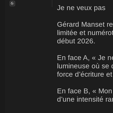
Je ne veux pas
Gérard Manset rev
limitée et numér
début 2026.
En face A, « Je 
lumineuse où se d
force d’écriture e
En face B, « Mon 
d’une intensité rar