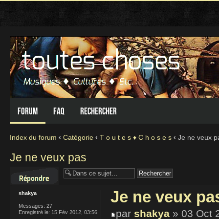
Forum
FAQ
Rechercher
Index du forum
‹
Catégorie
‹
T o u t e s ♦ C h o s e s
‹
Je ne veux p
Je ne veux pas
Répondre
Je ne veux pa
shakya
Messages:
27
par
shakya
» 03 Oct 
Enregistré le:
15 Fév 2012, 03:56