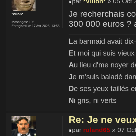
par
*Villon*
» 05 Oct 
Je recherchais co
*Villon*
300 000 euros ? a
Messages:
106
Enregistré le:
17 Avr 2025, 13:55
L
a barmaid avait dix
E
t moi qui suis vieux
A
u lieu d'me noyer d
J
e m'suis baladé dan
D
e ses yeux taillés
N
i gris, ni verts
Re: Je ne veu
par
roland65
» 07 Oct