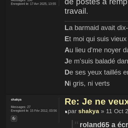
de postes à rempl
Enregistré le:
17 Avr 2025, 13:55
travail.
L
a barmaid avait dix
E
t moi qui suis vieux
A
u lieu d'me noyer d
J
e m'suis baladé dan
D
e ses yeux taillés
N
i gris, ni verts
Re: Je ne veu
shakya
Messages:
27
par
shakya
» 11 Oct 
Enregistré le:
15 Fév 2012, 03:56
roland65 a écr