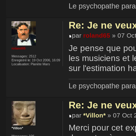
Le psychopathe paran
Re: Je ne veu
par
roland65
» 07 Oct
Je pense que pou
roland65
les musiciens et le
Messages:
2512
Enregistré le:
19 Oct 2006, 16:09
Localisation:
Planète Mars
sur l'estimation ha
Le psychopathe paran
Re: Je ne veu
par
*Villon*
» 07 Oct 
Merci pour cet ex
*Villon*
Messages:
106