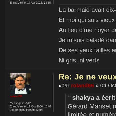
Enregistré le:
17 Avr 2025, 13:55
L
a barmaid avait dix
E
t moi qui suis vieux
A
u lieu d'me noyer d
J
e m'suis baladé dan
D
e ses yeux taillés
N
i gris, ni verts
Re: Je ne veu
par
roland65
» 04 Oct
shakya a écrit
roland65
Messages:
2512
Gérard Manset re
Enregistré le:
19 Oct 2006, 16:09
Localisation:
Planète Mars
limitée et numé