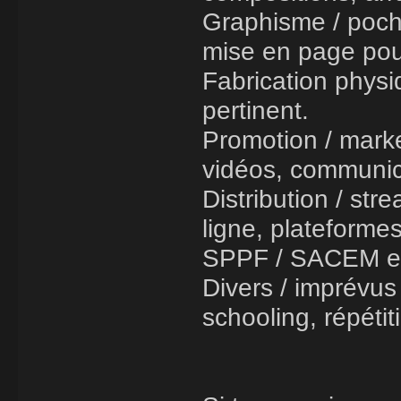
Graphisme / poche
mise en page pou
Fabrication physi
pertinent.
Promotion / market
vidéos, communica
Distribution / str
ligne, plateformes
SPPF / SACEM e
Divers / imprévus
schooling, répéti