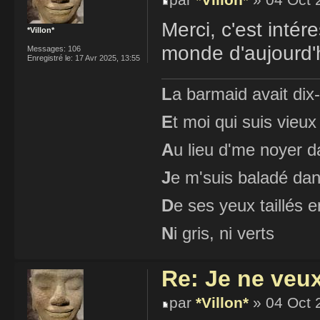
par
*Villon*
» 04 Oct 
Merci, c'est inté
*Villon*
monde d'aujourd'h
Messages:
106
Enregistré le:
17 Avr 2025, 13:55
L
a barmaid avait dix
E
t moi qui suis vieux
A
u lieu d'me noyer d
J
e m'suis baladé dan
D
e ses yeux taillés
N
i gris, ni verts
Re: Je ne veu
par
*Villon*
» 04 Oct 