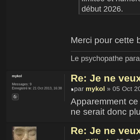
début 2026.
Merci pour cette 
Le psychopathe paran
Re: Je ne veu
mykol
Messages:
9
par
mykol
» 05 Oct 2
Enregistré le:
21 Oct 2013, 16:38
Apparemment ce d
ne serait donc pl
Re: Je ne veu