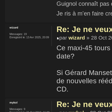
Guignol connaît pas 
Je ris à m'en faire cr
Re: Je ne veu
wizard
Messages:
19
par
wizard
» 28 Oct 2
Enregistré le:
13 Avr 2025, 20:09
Ce maxi-45 tours es
date?
Si Gérard Manset 
de nouvelles rééd
CD.
Re: Je ne veu
mykol
Messages:
9