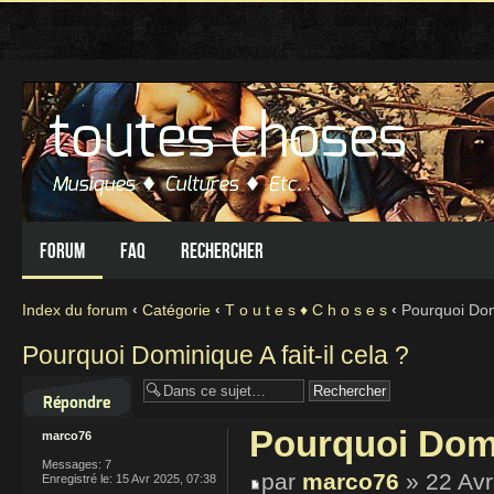
Forum
FAQ
Rechercher
Index du forum
‹
Catégorie
‹
T o u t e s ♦ C h o s e s
‹
Pourquoi Domin
Pourquoi Dominique A fait-il cela ?
Répondre
Pourquoi Domin
marco76
Messages:
7
par
marco76
» 22 Avr
Enregistré le:
15 Avr 2025, 07:38