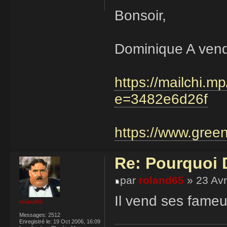
Bonsoir,
Dominique A vend 
https://mailchi.
e=3482e6d26f
https://www.gree
Re: Pourquoi D
par
roland65
» 23 Avr
Il vend ses fame
roland65
Messages:
2512
Enregistré le:
19 Oct 2006, 16:09