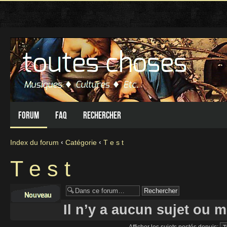
Forum
FAQ
Rechercher
Index du forum
‹
Catégorie
‹
T e s t
T e s t
Écrire un nouveau
sujet
Il n’y a aucun sujet ou 
Afficher les sujets postés depuis: