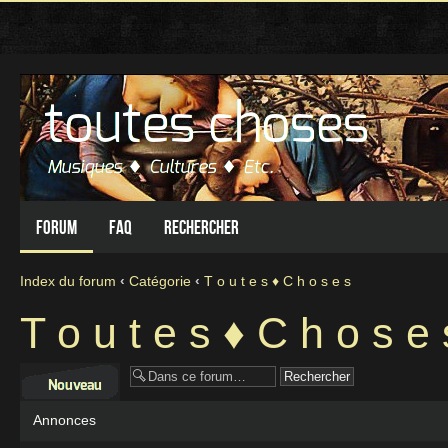
Forum
FAQ
Rechercher
Index du forum
‹
Catégorie
‹
T o u t e s ♦ C h o s e s
T o u t e s ♦ C h o s e 
Écrire un nouveau
sujet
Annonces