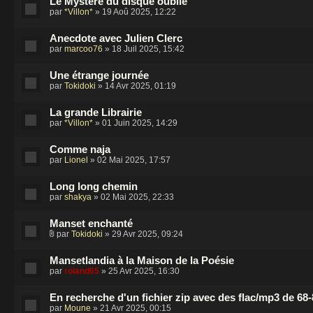
Le Mystère du disque oublié
par
*Villon*
» 19 Aoû 2025, 12:22
Anecdote avec Julien Clerc
par
marcoo76
» 18 Juil 2025, 15:42
Une étrange journée
par
Tokidoki
» 14 Avr 2025, 01:19
La grande Librairie
par
*Villon*
» 01 Juin 2025, 14:29
Comme naja
par
Lionel
» 02 Mai 2025, 17:57
Long long chemin
par
shakya
» 02 Mai 2025, 22:33
Manset enchanté
par
Tokidoki
» 29 Avr 2025, 09:24
Mansetlandia à la Maison de la Poésie
par
roland65
» 25 Avr 2025, 16:30
En recherche d'un fichier zip avec des flac/mp3 de 68
par
Moune
» 21 Avr 2025, 00:15