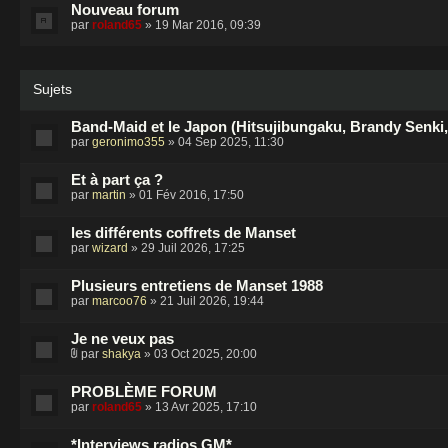
Nouveau forum
par
roland65
» 19 Mar 2016, 09:39
Sujets
Band-Maid et le Japon (Hitsujibungaku, Brandy Senki,
par
geronimo355
» 04 Sep 2025, 11:30
Et à part ça ?
par
martin
» 01 Fév 2016, 17:50
les différents coffrets de Manset
par
wizard
» 29 Juil 2026, 17:25
Plusieurs entretiens de Manset 1988
par
marcoo76
» 21 Juil 2026, 19:44
Je ne veux pas
par
shakya
» 03 Oct 2025, 20:00
PROBLÈME FORUM
par
roland65
» 13 Avr 2025, 17:10
*Interviews radios GM*