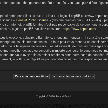
c » alors que des changements ont été effectués, vous acceptez d’être légale
é ci-après par « ils », « eux », « leur », « logiciel phpBB », « www.phpbb.
la licence «
General Public License
» (désigné ci-après par « GPL ») et qui pe
sions sur Internet. phpBB Limited n’est pas responsable de ce que nous acc
ions au sujet de phpBB, veuillez consulter :
https://www.phpbb.com/
.
usif, obscène, vulgaire, diffamatoire, choquant, menaçant, à caractère sexue
t hébergé ou les lois internationales. Le faire peut vous mener à un bannisse
ternet si nous le jugeons nécessaire. Les adresses IP de tous les messages so
prime, modifie, déplace ou verrouille n’importe quel sujet lorsque nous estim
ations que vous avez saisies soient stockées dans notre base de données. B
entement, ni « ttc », ni phpBB ne pourront être tenus comme responsables en c
Copyleft © 2016 Roland Baudin