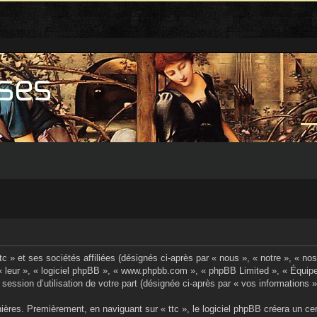
 » et ses sociétés affiliées (désignés ci-après par « nous », « notre », « nos »,
 « leur », « logiciel phpBB », « www.phpbb.com », « phpBB Limited », « Équipe
session d’utilisation de votre part (désignée ci-après par « vos informations »
ères. Premièrement, en naviguant sur « ttc », le logiciel phpBB créera un cer