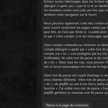
fichiers textes téléchargés dans les fichiers t
(désigné ci-après par « user-id ») et un ident
Un troisième cookie sera créé une fois que vou
améliore votre navigation sur le forum.
Nous pouvons également créer des cookies ext
pour couvrir seulement les pages créées par 
peut être, et n’est pas limité à : la publicati
ici par « votre compte ») et les messages que
Votre compte contiendra au minimum un identif
compte (désigné ci-après par « votre mot de pa
compte sur « ttc » sont protégées par les loi
d’utilisateur, de votre mot de passe et de votr
de « ttc ». Dans tous les cas, vous pouvez ch
non à l’envoi automatique d’e-mail par le logi
Votre mot de passe est crypté (hashage à sens
sites Internet différents. Votre mot de passe
« ttc », de phpBB ou une d’une tierce partie 
fonction « J’ai oublié mon mot de passe » four
phpBB générera un nouveau mot de passe qui
Retour à la page de connexion