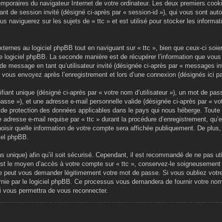
emporaires du navigateur Internet de votre ordinateur. Les deux premiers cookie
ifiant de session invité (désigné ci-après par « session-id »), qui vous sont a
s naviguerez sur les sujets de « ttc » et est utilisé pour stocker les informat
ernes au logiciel phpBB tout en naviguant sur « ttc », bien que ceux-ci soie
le logiciel phpBB. La seconde manière est de récupérer l’information que vou
on de message en tant qu’utilisateur invité (désignée ci-après par « messages in
 vous envoyez après l’enregistrement et lors d’une connexion (désignés ici 
iant unique (désigné ci-après par « votre nom d’utilisateur »), un mot de pass
sse »), et une adresse e-mail personnelle valide (désignée ci-après par « vot
s de protection des données applicables dans le pays qui nous héberge. Toute
e adresse e-mail requise par « ttc » durant la procédure d’enregistrement, qu’ell
oisir quelle information de votre compte sera affichée publiquement. De plus,
ciel phpBB.
 unique) afin qu’il soit sécurisé. Cependant, il est recommandé de ne pas ut
 est le moyen d’accès à votre compte sur « ttc », conservez-le soigneusement
ne peut vous demander légitimement votre mot de passe. Si vous oubliez votre
nie par le logiciel phpBB. Ce processus vous demandera de fournir votre nom d’u
 vous permettra de vous reconnecter.