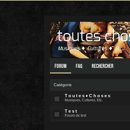
Forum
FAQ
Rechercher
Catégorie
T o u t e s ♦ C h o s e s
Musiques, Cultures, Etc.
T e s t
Forum de test