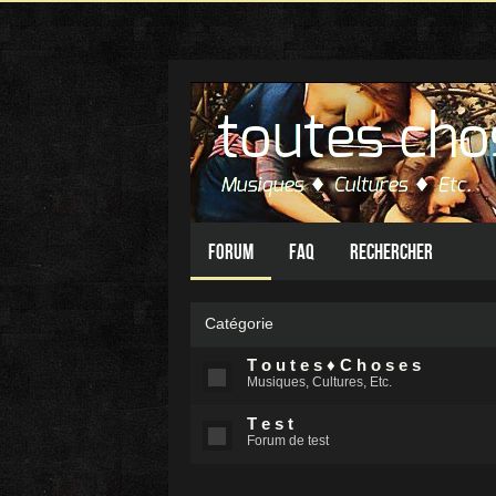
Forum
FAQ
Rechercher
Catégorie
T o u t e s ♦ C h o s e s
Musiques, Cultures, Etc.
T e s t
Forum de test