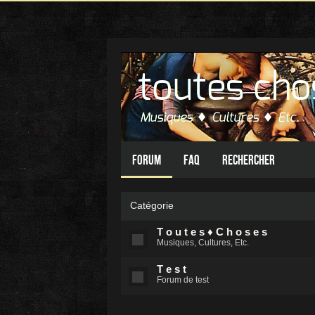
Forum
FAQ
Rechercher
Catégorie
T o u t e s ♦ C h o s e s
Musiques, Cultures, Etc.
T e s t
Forum de test