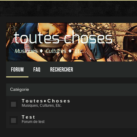
Forum
FAQ
Rechercher
Catégorie
T o u t e s ♦ C h o s e s
Musiques, Cultures, Etc.
T e s t
Forum de test