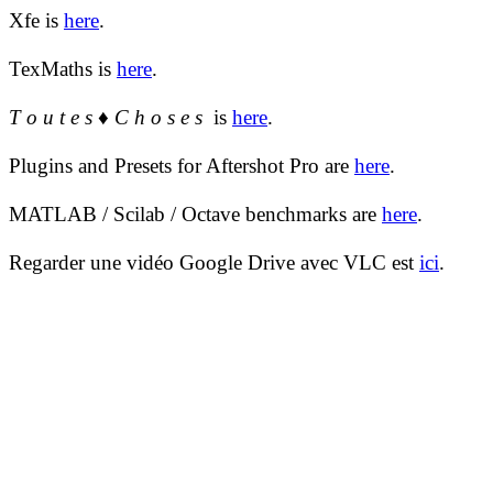
Xfe is
here
.
TexMaths is
here
.
T o u t e s ♦ C h o s e s
is
here
.
Plugins and Presets for Aftershot Pro are
here
.
MATLAB / Scilab / Octave benchmarks are
here
.
Regarder une vidéo Google Drive avec VLC est
ici
.